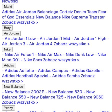
Nowości
Marki
Adidas
Air Jordan
Balenciaga
Corteiz
Denim Tears
Fear
of God Essentials
New Balance
Nike
Supreme
Trapstar
Zobacz wszystko >
Buty
Air Jordan
- Air Jordan 1 Low
- Air Jordan 1 Mid
- Air Jordan 1 High
-
Air Jordan 3
- Air Jordan 4
Zobacz wszystko >
Nike
- Nike Air Force 1
- Nike Air Max
- Nike Dunk Low
- Nike
Mind 001
- Nike Shox
Zobacz wszystko >
Adidas
- Adidas Adilette
- Adidas Campus
- Adidas Gazelle
-
Adidas Handball Spezial
- Adidas Samba
Zobacz
wszystko >
New Balance
- New Balance 2002R
- New Balance 530
- New
Balance 550
- New Balance 725
- New Balance 9060
Zobacz wszystko >
Yeezy