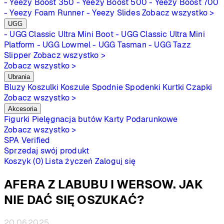
- Yeezy Boost 350
- Yeezy Boost 500
- Yeezy Boost 700
- Yeezy Foam Runner
- Yeezy Slides
Zobacz wszystko >
UGG
- UGG Classic Ultra Mini Boot
- UGG Classic Ultra Mini
Platform
- UGG Lowmel
- UGG Tasman
- UGG Tazz
Slipper
Zobacz wszystko >
Zobacz wszystko >
Ubrania
Bluzy
Koszulki
Koszule
Spodnie
Spodenki
Kurtki
Czapki
Zobacz wszystko >
Akcesoria
Figurki
Pielęgnacja butów
Karty Podarunkowe
Zobacz wszystko >
SPA
Verified
Sprzedaj swój produkt
Koszyk (0)
Lista życzeń
Zaloguj się
AFERA Z LABUBU I WERSOW. JAK
NIE DAĆ SIĘ OSZUKAĆ?
20.06.2025