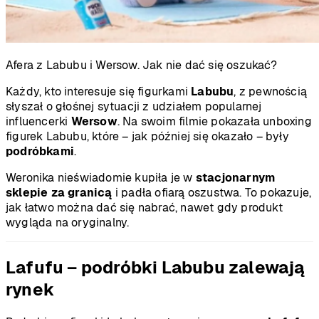
Afera z Labubu i Wersow. Jak nie dać się oszukać?
Każdy, kto interesuje się figurkami
Labubu
, z pewnością
słyszał o głośnej sytuacji z udziałem popularnej
influencerki
Wersow
. Na swoim filmie pokazała unboxing
figurek Labubu, które – jak później się okazało – były
podróbkami
.
Weronika nieświadomie kupiła je w
stacjonarnym
sklepie za granicą
i padła ofiarą oszustwa. To pokazuje,
jak łatwo można dać się nabrać, nawet gdy produkt
wygląda na oryginalny.
Lafufu – podróbki Labubu zalewają
rynek