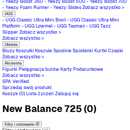
- Yeezy Boost 350
- Yeezy Boost 500
- Yeezy Boost 700
- Yeezy Foam Runner
- Yeezy Slides
Zobacz wszystko >
UGG
- UGG Classic Ultra Mini Boot
- UGG Classic Ultra Mini
Platform
- UGG Lowmel
- UGG Tasman
- UGG Tazz
Slipper
Zobacz wszystko >
Zobacz wszystko >
Ubrania
Bluzy
Koszulki
Koszule
Spodnie
Spodenki
Kurtki
Czapki
Zobacz wszystko >
Akcesoria
Figurki
Pielęgnacja butów
Karty Podarunkowe
Zobacz wszystko >
SPA
Verified
Sprzedaj swój produkt
Koszyk (0)
Lista życzeń
Zaloguj się
New Balance 725
(0)
Filtry i sortowanie