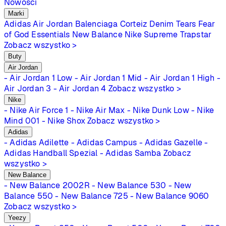
Nowości
Marki
Adidas
Air Jordan
Balenciaga
Corteiz
Denim Tears
Fear
of God Essentials
New Balance
Nike
Supreme
Trapstar
Zobacz wszystko >
Buty
Air Jordan
- Air Jordan 1 Low
- Air Jordan 1 Mid
- Air Jordan 1 High
-
Air Jordan 3
- Air Jordan 4
Zobacz wszystko >
Nike
- Nike Air Force 1
- Nike Air Max
- Nike Dunk Low
- Nike
Mind 001
- Nike Shox
Zobacz wszystko >
Adidas
- Adidas Adilette
- Adidas Campus
- Adidas Gazelle
-
Adidas Handball Spezial
- Adidas Samba
Zobacz
wszystko >
New Balance
- New Balance 2002R
- New Balance 530
- New
Balance 550
- New Balance 725
- New Balance 9060
Zobacz wszystko >
Yeezy