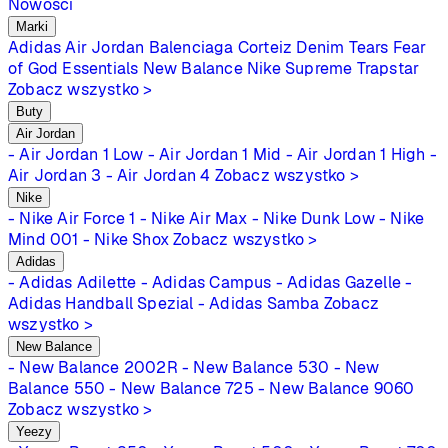
Nowości
Marki
Adidas
Air Jordan
Balenciaga
Corteiz
Denim Tears
Fear
of God Essentials
New Balance
Nike
Supreme
Trapstar
Zobacz wszystko >
Buty
Air Jordan
- Air Jordan 1 Low
- Air Jordan 1 Mid
- Air Jordan 1 High
-
Air Jordan 3
- Air Jordan 4
Zobacz wszystko >
Nike
- Nike Air Force 1
- Nike Air Max
- Nike Dunk Low
- Nike
Mind 001
- Nike Shox
Zobacz wszystko >
Adidas
- Adidas Adilette
- Adidas Campus
- Adidas Gazelle
-
Adidas Handball Spezial
- Adidas Samba
Zobacz
wszystko >
New Balance
- New Balance 2002R
- New Balance 530
- New
Balance 550
- New Balance 725
- New Balance 9060
Zobacz wszystko >
Yeezy