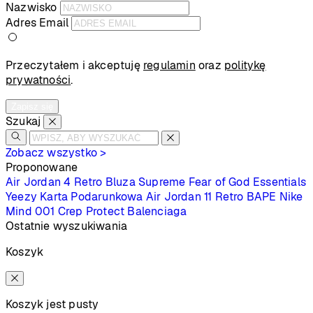
Nazwisko
Adres Email
Przeczytałem i akceptuję
regulamin
oraz
politykę
prywatności
.
Zapisz się
Szukaj
Zobacz wszystko >
Proponowane
Air Jordan 4 Retro
Bluza Supreme
Fear of God Essentials
Yeezy
Karta Podarunkowa
Air Jordan 11 Retro
BAPE
Nike
Mind 001
Crep Protect
Balenciaga
Ostatnie wyszukiwania
Koszyk
Koszyk jest pusty