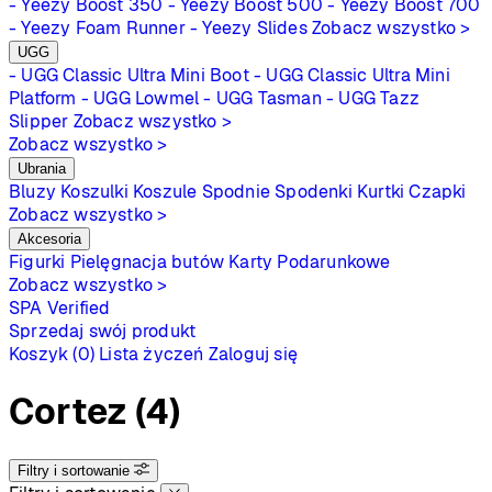
- Yeezy Boost 350
- Yeezy Boost 500
- Yeezy Boost 700
- Yeezy Foam Runner
- Yeezy Slides
Zobacz wszystko >
UGG
- UGG Classic Ultra Mini Boot
- UGG Classic Ultra Mini
Platform
- UGG Lowmel
- UGG Tasman
- UGG Tazz
Slipper
Zobacz wszystko >
Zobacz wszystko >
Ubrania
Bluzy
Koszulki
Koszule
Spodnie
Spodenki
Kurtki
Czapki
Zobacz wszystko >
Akcesoria
Figurki
Pielęgnacja butów
Karty Podarunkowe
Zobacz wszystko >
SPA
Verified
Sprzedaj swój produkt
Koszyk (0)
Lista życzeń
Zaloguj się
Cortez
(4)
Filtry i sortowanie