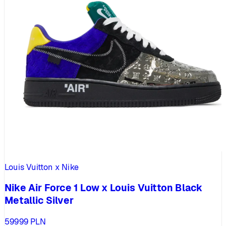
Louis Vuitton x Nike
Nike Air Force 1 Low x Louis Vuitton Black
Metallic Silver
59999
PLN