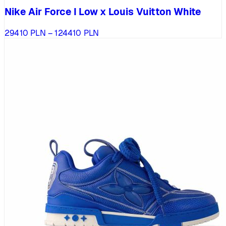
Nike Air Force I Low x Louis Vuitton White
Zakres
29410
PLN
–
124410
PLN
cen:
od
29410 PLN
do
124410 PLN