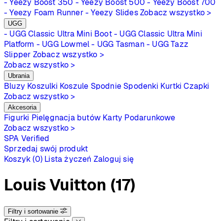
- Yeezy Boost 350
- Yeezy Boost 500
- Yeezy Boost 700
- Yeezy Foam Runner
- Yeezy Slides
Zobacz wszystko >
UGG
- UGG Classic Ultra Mini Boot
- UGG Classic Ultra Mini
Platform
- UGG Lowmel
- UGG Tasman
- UGG Tazz
Slipper
Zobacz wszystko >
Zobacz wszystko >
Ubrania
Bluzy
Koszulki
Koszule
Spodnie
Spodenki
Kurtki
Czapki
Zobacz wszystko >
Akcesoria
Figurki
Pielęgnacja butów
Karty Podarunkowe
Zobacz wszystko >
SPA
Verified
Sprzedaj swój produkt
Koszyk (0)
Lista życzeń
Zaloguj się
Louis Vuitton
(17)
Filtry i sortowanie