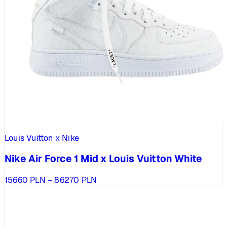
Louis Vuitton x Nike
Nike Air Force 1 Mid x Louis Vuitton White
Zakres
15660
PLN
–
86270
PLN
cen:
od
15660 PLN
do