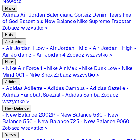
Nowości
Marki
Adidas
Air Jordan
Balenciaga
Corteiz
Denim Tears
Fear
of God Essentials
New Balance
Nike
Supreme
Trapstar
Zobacz wszystko >
Buty
Air Jordan
- Air Jordan 1 Low
- Air Jordan 1 Mid
- Air Jordan 1 High
-
Air Jordan 3
- Air Jordan 4
Zobacz wszystko >
Nike
- Nike Air Force 1
- Nike Air Max
- Nike Dunk Low
- Nike
Mind 001
- Nike Shox
Zobacz wszystko >
Adidas
- Adidas Adilette
- Adidas Campus
- Adidas Gazelle
-
Adidas Handball Spezial
- Adidas Samba
Zobacz
wszystko >
New Balance
- New Balance 2002R
- New Balance 530
- New
Balance 550
- New Balance 725
- New Balance 9060
Zobacz wszystko >
Yeezy