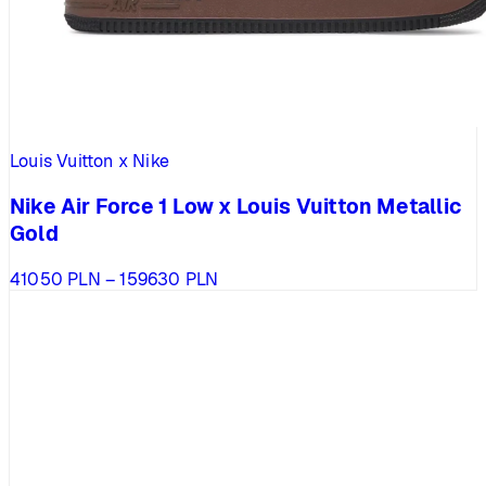
Louis Vuitton x Nike
Nike Air Force 1 Low x Louis Vuitton Metallic
Gold
Zakres
41050
PLN
–
159630
PLN
cen:
od
41050 PLN
do
159630 PLN