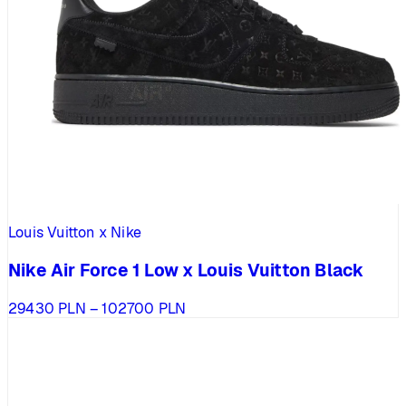
Louis Vuitton x Nike
Nike Air Force 1 Low x Louis Vuitton Black
Zakres
29430
PLN
–
102700
PLN
cen:
od
29430 PLN
do
102700 PLN