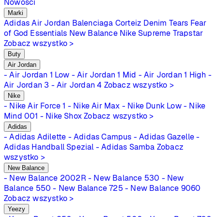
Nowości
Marki
Adidas
Air Jordan
Balenciaga
Corteiz
Denim Tears
Fear
of God Essentials
New Balance
Nike
Supreme
Trapstar
Zobacz wszystko >
Buty
Air Jordan
- Air Jordan 1 Low
- Air Jordan 1 Mid
- Air Jordan 1 High
-
Air Jordan 3
- Air Jordan 4
Zobacz wszystko >
Nike
- Nike Air Force 1
- Nike Air Max
- Nike Dunk Low
- Nike
Mind 001
- Nike Shox
Zobacz wszystko >
Adidas
- Adidas Adilette
- Adidas Campus
- Adidas Gazelle
-
Adidas Handball Spezial
- Adidas Samba
Zobacz
wszystko >
New Balance
- New Balance 2002R
- New Balance 530
- New
Balance 550
- New Balance 725
- New Balance 9060
Zobacz wszystko >
Yeezy