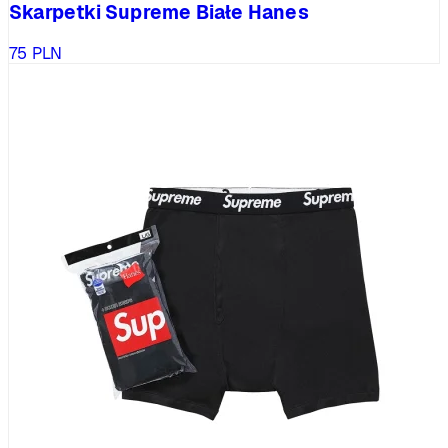
Skarpetki Supreme Białe Hanes
75
PLN