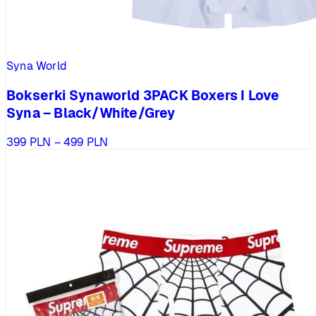
Syna World
Bokserki Synaworld 3PACK Boxers I Love
Syna – Black/White/Grey
Zakres
399
PLN
–
499
PLN
cen:
od
399 PLN
do
499 PLN