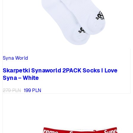
Syna World
Skarpetki Synaworld 2PACK Socks I Love
Syna – White
Pierwotna
Aktualna
279
PLN
199
PLN
cena
cena
wynosiła:
wynosi:
279 PLN.
199 PLN.