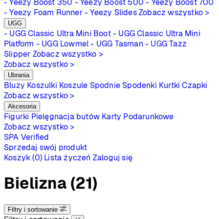
- Yeezy Boost 350
- Yeezy Boost 500
- Yeezy Boost 700
- Yeezy Foam Runner
- Yeezy Slides
Zobacz wszystko >
UGG
- UGG Classic Ultra Mini Boot
- UGG Classic Ultra Mini
Platform
- UGG Lowmel
- UGG Tasman
- UGG Tazz
Slipper
Zobacz wszystko >
Zobacz wszystko >
Ubrania
Bluzy
Koszulki
Koszule
Spodnie
Spodenki
Kurtki
Czapki
Zobacz wszystko >
Akcesoria
Figurki
Pielęgnacja butów
Karty Podarunkowe
Zobacz wszystko >
SPA
Verified
Sprzedaj swój produkt
Koszyk (0)
Lista życzeń
Zaloguj się
Bielizna
(21)
Filtry i sortowanie