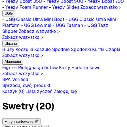
- Yeezy Boost 350
- Yeezy Boost 500
- Yeezy Boost 700
- Yeezy Foam Runner
- Yeezy Slides
Zobacz wszystko >
UGG
- UGG Classic Ultra Mini Boot
- UGG Classic Ultra Mini
Platform
- UGG Lowmel
- UGG Tasman
- UGG Tazz
Slipper
Zobacz wszystko >
Zobacz wszystko >
Ubrania
Bluzy
Koszulki
Koszule
Spodnie
Spodenki
Kurtki
Czapki
Zobacz wszystko >
Akcesoria
Figurki
Pielęgnacja butów
Karty Podarunkowe
Zobacz wszystko >
SPA
Verified
Sprzedaj swój produkt
Koszyk (0)
Lista życzeń
Zaloguj się
Swetry
(20)
Filtry i sortowanie