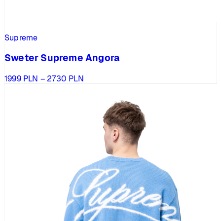
Supreme
Sweter Supreme Angora
Zakres
1999
PLN
–
2730
PLN
cen:
od
1999 PLN
do
2730 PLN