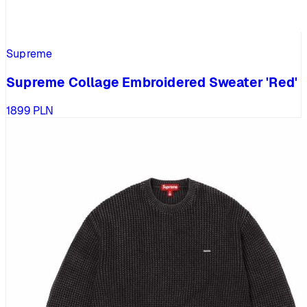
Supreme
Supreme Collage Embroidered Sweater 'Red'
1899
PLN