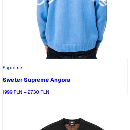
Supreme
Sweter Supreme Angora
Zakres
1999
PLN
–
2730
PLN
cen:
od
1999 PLN
do
2730 PLN