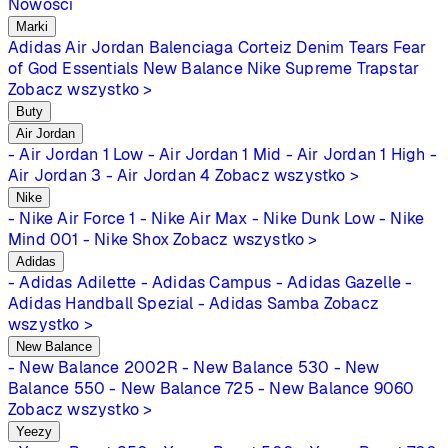
Nowości
Marki
Adidas
Air Jordan
Balenciaga
Corteiz
Denim Tears
Fear
of God Essentials
New Balance
Nike
Supreme
Trapstar
Zobacz wszystko >
Buty
Air Jordan
- Air Jordan 1 Low
- Air Jordan 1 Mid
- Air Jordan 1 High
-
Air Jordan 3
- Air Jordan 4
Zobacz wszystko >
Nike
- Nike Air Force 1
- Nike Air Max
- Nike Dunk Low
- Nike
Mind 001
- Nike Shox
Zobacz wszystko >
Adidas
- Adidas Adilette
- Adidas Campus
- Adidas Gazelle
-
Adidas Handball Spezial
- Adidas Samba
Zobacz
wszystko >
New Balance
- New Balance 2002R
- New Balance 530
- New
Balance 550
- New Balance 725
- New Balance 9060
Zobacz wszystko >
Yeezy