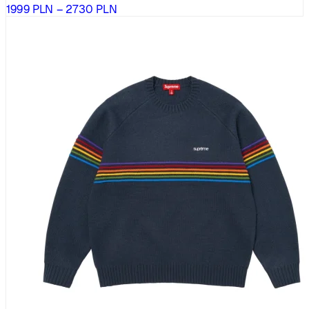
Zakres
1999
PLN
–
2730
PLN
cen:
od
1999 PLN
do
2730 PLN