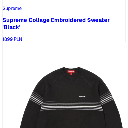
Supreme
Supreme Collage Embroidered Sweater
'Black'
1899
PLN