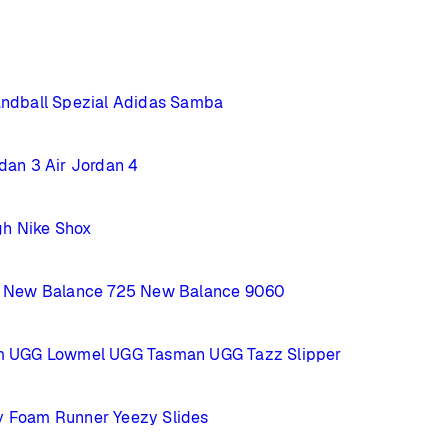
ndball Spezial
Adidas Samba
rdan 3
Air Jordan 4
gh
Nike Shox
New Balance 725
New Balance 9060
m
UGG Lowmel
UGG Tasman
UGG Tazz Slipper
y Foam Runner
Yeezy Slides