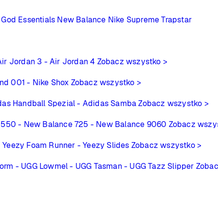
 God Essentials
New Balance
Nike
Supreme
Trapstar
Air Jordan 3
- Air Jordan 4
Zobacz wszystko >
ind 001
- Nike Shox
Zobacz wszystko >
das Handball Spezial
- Adidas Samba
Zobacz wszystko >
 550
- New Balance 725
- New Balance 9060
Zobacz wszy
- Yeezy Foam Runner
- Yeezy Slides
Zobacz wszystko >
form
- UGG Lowmel
- UGG Tasman
- UGG Tazz Slipper
Zobac