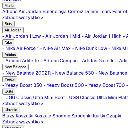
Marki
Adidas
Air Jordan
Balenciaga
Corteiz
Denim Tears
Fear of
Zobacz wszystko >
Buty
Air Jordan
- Air Jordan 1 Low
- Air Jordan 1 Mid
- Air Jordan 1 High
- 
Nike
- Nike Air Force 1
- Nike Air Max
- Nike Dunk Low
- Nike M
Adidas
- Adidas Adilette
- Adidas Campus
- Adidas Gazelle
- Adi
New Balance
- New Balance 2002R
- New Balance 530
- New Balance
Yeezy
- Yeezy Boost 350
- Yeezy Boost 500
- Yeezy Boost 700
UGG
- UGG Classic Ultra Mini Boot
- UGG Classic Ultra Mini Plat
Zobacz wszystko >
Ubrania
Bluzy
Koszulki
Koszule
Spodnie
Spodenki
Kurtki
Czapki
Zobacz wszystko >