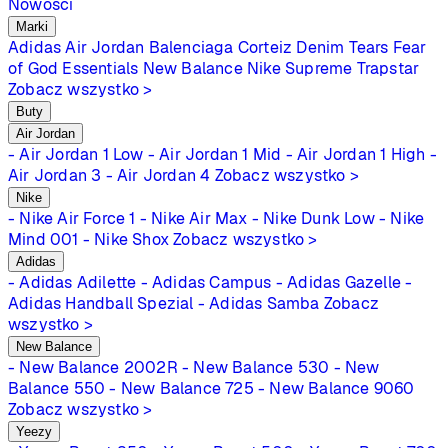
Nowości
Marki
Adidas
Air Jordan
Balenciaga
Corteiz
Denim Tears
Fear
of God Essentials
New Balance
Nike
Supreme
Trapstar
Zobacz wszystko >
Buty
Air Jordan
- Air Jordan 1 Low
- Air Jordan 1 Mid
- Air Jordan 1 High
-
Air Jordan 3
- Air Jordan 4
Zobacz wszystko >
Nike
- Nike Air Force 1
- Nike Air Max
- Nike Dunk Low
- Nike
Mind 001
- Nike Shox
Zobacz wszystko >
Adidas
- Adidas Adilette
- Adidas Campus
- Adidas Gazelle
-
Adidas Handball Spezial
- Adidas Samba
Zobacz
wszystko >
New Balance
- New Balance 2002R
- New Balance 530
- New
Balance 550
- New Balance 725
- New Balance 9060
Zobacz wszystko >
Yeezy