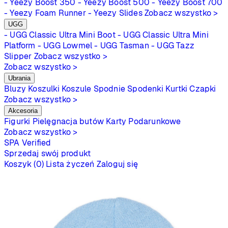
- Yeezy Boost 350
- Yeezy Boost 500
- Yeezy Boost 700
- Yeezy Foam Runner
- Yeezy Slides
Zobacz wszystko >
UGG
- UGG Classic Ultra Mini Boot
- UGG Classic Ultra Mini
Platform
- UGG Lowmel
- UGG Tasman
- UGG Tazz
Slipper
Zobacz wszystko >
Zobacz wszystko >
Ubrania
Bluzy
Koszulki
Koszule
Spodnie
Spodenki
Kurtki
Czapki
Zobacz wszystko >
Akcesoria
Figurki
Pielęgnacja butów
Karty Podarunkowe
Zobacz wszystko >
SPA
Verified
Sprzedaj swój produkt
Koszyk (0)
Lista życzeń
Zaloguj się