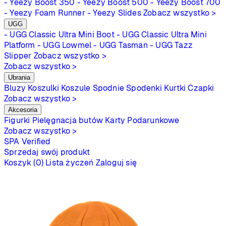
- Yeezy Boost 350
- Yeezy Boost 500
- Yeezy Boost 700
- Yeezy Foam Runner
- Yeezy Slides
Zobacz wszystko >
UGG
- UGG Classic Ultra Mini Boot
- UGG Classic Ultra Mini
Platform
- UGG Lowmel
- UGG Tasman
- UGG Tazz
Slipper
Zobacz wszystko >
Zobacz wszystko >
Ubrania
Bluzy
Koszulki
Koszule
Spodnie
Spodenki
Kurtki
Czapki
Zobacz wszystko >
Akcesoria
Figurki
Pielęgnacja butów
Karty Podarunkowe
Zobacz wszystko >
SPA
Verified
Sprzedaj swój produkt
Koszyk (0)
Lista życzeń
Zaloguj się