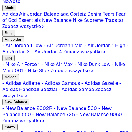
Nowości
Marki
Adidas
Air Jordan
Balenciaga
Corteiz
Denim Tears
Fear
of God Essentials
New Balance
Nike
Supreme
Trapstar
Zobacz wszystko >
Buty
Air Jordan
- Air Jordan 1 Low
- Air Jordan 1 Mid
- Air Jordan 1 High
-
Air Jordan 3
- Air Jordan 4
Zobacz wszystko >
Nike
- Nike Air Force 1
- Nike Air Max
- Nike Dunk Low
- Nike
Mind 001
- Nike Shox
Zobacz wszystko >
Adidas
- Adidas Adilette
- Adidas Campus
- Adidas Gazelle
-
Adidas Handball Spezial
- Adidas Samba
Zobacz
wszystko >
New Balance
- New Balance 2002R
- New Balance 530
- New
Balance 550
- New Balance 725
- New Balance 9060
Zobacz wszystko >
Yeezy