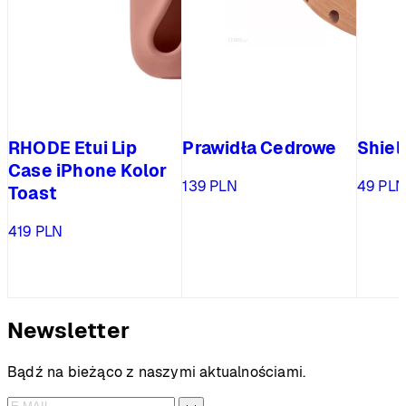
RHODE Etui Lip
Prawidła Cedrowe
Shiel
Case iPhone Kolor
139
PLN
49
PL
Toast
419
PLN
Newsletter
Bądź na bieżąco z naszymi aktualnościami.