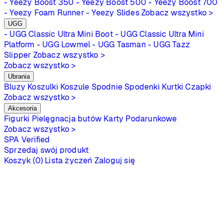
- Yeezy Boost 350
- Yeezy Boost 500
- Yeezy Boost 700
- Yeezy Foam Runner
- Yeezy Slides
Zobacz wszystko >
UGG
- UGG Classic Ultra Mini Boot
- UGG Classic Ultra Mini
Platform
- UGG Lowmel
- UGG Tasman
- UGG Tazz
Slipper
Zobacz wszystko >
Zobacz wszystko >
Ubrania
Bluzy
Koszulki
Koszule
Spodnie
Spodenki
Kurtki
Czapki
Zobacz wszystko >
Akcesoria
Figurki
Pielęgnacja butów
Karty Podarunkowe
Zobacz wszystko >
SPA
Verified
Sprzedaj swój produkt
Koszyk (0)
Lista życzeń
Zaloguj się