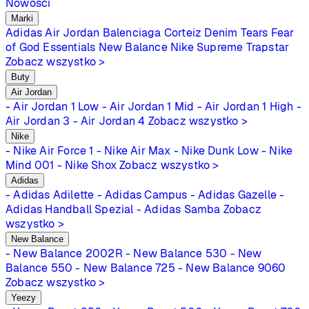
Nowości
Marki
Adidas
Air Jordan
Balenciaga
Corteiz
Denim Tears
Fear
of God Essentials
New Balance
Nike
Supreme
Trapstar
Zobacz wszystko >
Buty
Air Jordan
- Air Jordan 1 Low
- Air Jordan 1 Mid
- Air Jordan 1 High
-
Air Jordan 3
- Air Jordan 4
Zobacz wszystko >
Nike
- Nike Air Force 1
- Nike Air Max
- Nike Dunk Low
- Nike
Mind 001
- Nike Shox
Zobacz wszystko >
Adidas
- Adidas Adilette
- Adidas Campus
- Adidas Gazelle
-
Adidas Handball Spezial
- Adidas Samba
Zobacz
wszystko >
New Balance
- New Balance 2002R
- New Balance 530
- New
Balance 550
- New Balance 725
- New Balance 9060
Zobacz wszystko >
Yeezy