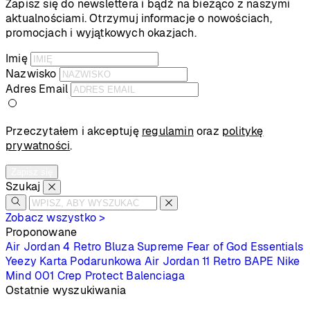
Zapisz się do newslettera i bądź na bieżąco z naszymi
aktualnościami. Otrzymuj informacje o nowościach,
promocjach i wyjątkowych okazjach.
Imię
Nazwisko
Adres Email
Przeczytałem i akceptuję
regulamin
oraz
politykę
prywatności
.
Zapisz się
Szukaj
Zobacz wszystko >
Proponowane
Air Jordan 4 Retro
Bluza Supreme
Fear of God Essentials
Yeezy
Karta Podarunkowa
Air Jordan 11 Retro
BAPE
Nike
Mind 001
Crep Protect
Balenciaga
Ostatnie wyszukiwania