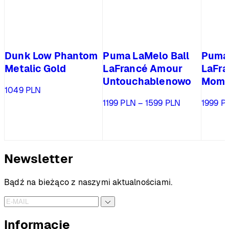
Dunk Low Phantom
Puma LaMelo Ball
Puma 
Metalic Gold
LaFrancé Amour
LaFr
Untouchablenowo
Mome
1049
PLN
Zakres
1199
PLN
–
1599
PLN
1999
P
cen:
od
1199 PLN
do
Newsletter
1599 PLN
Bądź na bieżąco z naszymi aktualnościami.
Informacje