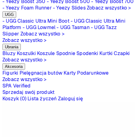
- Yeezy Boost 350
- Yeezy Boost 500
- Yeezy Boost 700
- Yeezy Foam Runner
- Yeezy Slides
Zobacz wszystko >
UGG
- UGG Classic Ultra Mini Boot
- UGG Classic Ultra Mini
Platform
- UGG Lowmel
- UGG Tasman
- UGG Tazz
Slipper
Zobacz wszystko >
Zobacz wszystko >
Ubrania
Bluzy
Koszulki
Koszule
Spodnie
Spodenki
Kurtki
Czapki
Zobacz wszystko >
Akcesoria
Figurki
Pielęgnacja butów
Karty Podarunkowe
Zobacz wszystko >
SPA
Verified
Sprzedaj swój produkt
Koszyk (0)
Lista życzeń
Zaloguj się