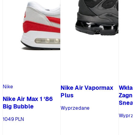
Nike
Nike Air Vapormax
Wkład
Plus
Zagn
Nike Air Max 1 ‘86
Sneak
Big Bubble
Wyprzedane
Wyprz
1049
PLN