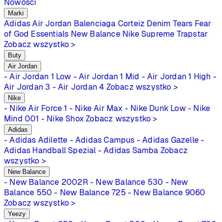
Nowości
Marki
Adidas
Air Jordan
Balenciaga
Corteiz
Denim Tears
Fear
of God Essentials
New Balance
Nike
Supreme
Trapstar
Zobacz wszystko >
Buty
Air Jordan
- Air Jordan 1 Low
- Air Jordan 1 Mid
- Air Jordan 1 High
-
Air Jordan 3
- Air Jordan 4
Zobacz wszystko >
Nike
- Nike Air Force 1
- Nike Air Max
- Nike Dunk Low
- Nike
Mind 001
- Nike Shox
Zobacz wszystko >
Adidas
- Adidas Adilette
- Adidas Campus
- Adidas Gazelle
-
Adidas Handball Spezial
- Adidas Samba
Zobacz
wszystko >
New Balance
- New Balance 2002R
- New Balance 530
- New
Balance 550
- New Balance 725
- New Balance 9060
Zobacz wszystko >
Yeezy