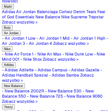
Nowości
Marki
Adidas
Air Jordan
Balenciaga
Corteiz
Denim Tears
Fear
of God Essentials
New Balance
Nike
Supreme
Trapstar
Zobacz wszystko >
Buty
Air Jordan
- Air Jordan 1 Low
- Air Jordan 1 Mid
- Air Jordan 1 High
-
Air Jordan 3
- Air Jordan 4
Zobacz wszystko >
Nike
- Nike Air Force 1
- Nike Air Max
- Nike Dunk Low
- Nike
Mind 001
- Nike Shox
Zobacz wszystko >
Adidas
- Adidas Adilette
- Adidas Campus
- Adidas Gazelle
-
Adidas Handball Spezial
- Adidas Samba
Zobacz
wszystko >
New Balance
- New Balance 2002R
- New Balance 530
- New
Balance 550
- New Balance 725
- New Balance 9060
Zobacz wszystko >
Yeezy