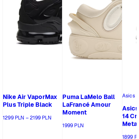
Asics
Nike Air VaporMax
Puma LaMelo Ball
Plus Triple Black
LaFrancé Amour
Asics
Moment
14 Cr
Zakres
1299
PLN
–
2199
PLN
Metal
cen:
1999
PLN
od
1299 PLN
1899
P