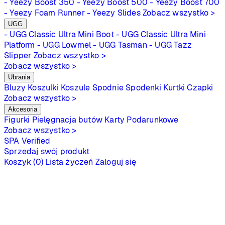
- Yeezy Boost 350
- Yeezy Boost 500
- Yeezy Boost 700
- Yeezy Foam Runner
- Yeezy Slides
Zobacz wszystko >
UGG
- UGG Classic Ultra Mini Boot
- UGG Classic Ultra Mini
Platform
- UGG Lowmel
- UGG Tasman
- UGG Tazz
Slipper
Zobacz wszystko >
Zobacz wszystko >
Ubrania
Bluzy
Koszulki
Koszule
Spodnie
Spodenki
Kurtki
Czapki
Zobacz wszystko >
Akcesoria
Figurki
Pielęgnacja butów
Karty Podarunkowe
Zobacz wszystko >
SPA
Verified
Sprzedaj swój produkt
Koszyk (0)
Lista życzeń
Zaloguj się