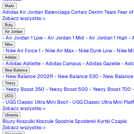
Marki
Adidas
Air Jordan
Balenciaga
Corteiz
Denim Tears
Fear of
Zobacz wszystko >
Buty
Air Jordan
- Air Jordan 1 Low
- Air Jordan 1 Mid
- Air Jordan 1 High
- 
Nike
- Nike Air Force 1
- Nike Air Max
- Nike Dunk Low
- Nike M
Adidas
- Adidas Adilette
- Adidas Campus
- Adidas Gazelle
- Adi
New Balance
- New Balance 2002R
- New Balance 530
- New Balance
Yeezy
- Yeezy Boost 350
- Yeezy Boost 500
- Yeezy Boost 700
UGG
- UGG Classic Ultra Mini Boot
- UGG Classic Ultra Mini Plat
Zobacz wszystko >
Ubrania
Bluzy
Koszulki
Koszule
Spodnie
Spodenki
Kurtki
Czapki
Zobacz wszystko >