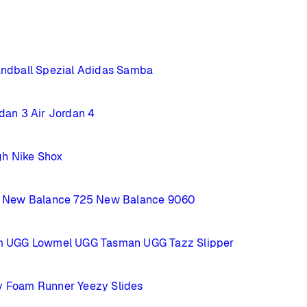
ndball Spezial
Adidas Samba
rdan 3
Air Jordan 4
gh
Nike Shox
New Balance 725
New Balance 9060
m
UGG Lowmel
UGG Tasman
UGG Tazz Slipper
y Foam Runner
Yeezy Slides