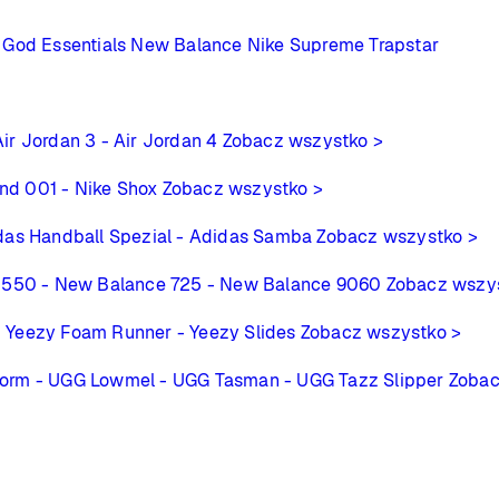
 God Essentials
New Balance
Nike
Supreme
Trapstar
Air Jordan 3
- Air Jordan 4
Zobacz wszystko >
ind 001
- Nike Shox
Zobacz wszystko >
das Handball Spezial
- Adidas Samba
Zobacz wszystko >
 550
- New Balance 725
- New Balance 9060
Zobacz wszy
- Yeezy Foam Runner
- Yeezy Slides
Zobacz wszystko >
form
- UGG Lowmel
- UGG Tasman
- UGG Tazz Slipper
Zobac