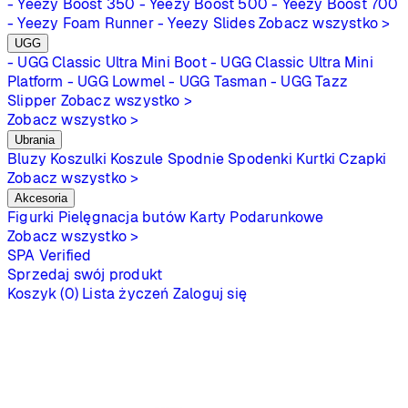
- Yeezy Boost 350
- Yeezy Boost 500
- Yeezy Boost 700
- Yeezy Foam Runner
- Yeezy Slides
Zobacz wszystko >
UGG
- UGG Classic Ultra Mini Boot
- UGG Classic Ultra Mini
Platform
- UGG Lowmel
- UGG Tasman
- UGG Tazz
Slipper
Zobacz wszystko >
Zobacz wszystko >
Ubrania
Bluzy
Koszulki
Koszule
Spodnie
Spodenki
Kurtki
Czapki
Zobacz wszystko >
Akcesoria
Figurki
Pielęgnacja butów
Karty Podarunkowe
Zobacz wszystko >
SPA
Verified
Sprzedaj swój produkt
Koszyk (0)
Lista życzeń
Zaloguj się