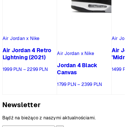
Air Jordan x Nike
Air Jo
Air Jordan 4 Retro
Air J
Air Jordan x Nike
Lightning (2021)
'Midn
Jordan 4 Black
Zakres
1999
PLN
–
2299
PLN
1499
P
Canvas
cen:
od
Zakres
1799
PLN
–
2399
PLN
1999 PLN
cen:
do
od
2299 PLN
1799 PLN
Newsletter
do
2399 PLN
Bądź na bieżąco z naszymi aktualnościami.