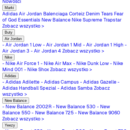
Nowości
Marki
Adidas
Air Jordan
Balenciaga
Corteiz
Denim Tears
Fear
of God Essentials
New Balance
Nike
Supreme
Trapstar
Zobacz wszystko >
Buty
Air Jordan
- Air Jordan 1 Low
- Air Jordan 1 Mid
- Air Jordan 1 High
-
Air Jordan 3
- Air Jordan 4
Zobacz wszystko >
Nike
- Nike Air Force 1
- Nike Air Max
- Nike Dunk Low
- Nike
Mind 001
- Nike Shox
Zobacz wszystko >
Adidas
- Adidas Adilette
- Adidas Campus
- Adidas Gazelle
-
Adidas Handball Spezial
- Adidas Samba
Zobacz
wszystko >
New Balance
- New Balance 2002R
- New Balance 530
- New
Balance 550
- New Balance 725
- New Balance 9060
Zobacz wszystko >
Yeezy