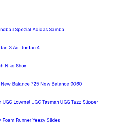
ndball Spezial
Adidas Samba
rdan 3
Air Jordan 4
gh
Nike Shox
New Balance 725
New Balance 9060
m
UGG Lowmel
UGG Tasman
UGG Tazz Slipper
y Foam Runner
Yeezy Slides