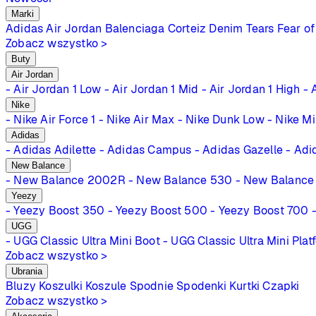
Marki
Adidas
Air Jordan
Balenciaga
Corteiz
Denim Tears
Fear of
Zobacz wszystko >
Buty
Air Jordan
- Air Jordan 1 Low
- Air Jordan 1 Mid
- Air Jordan 1 High
- 
Nike
- Nike Air Force 1
- Nike Air Max
- Nike Dunk Low
- Nike M
Adidas
- Adidas Adilette
- Adidas Campus
- Adidas Gazelle
- Adi
New Balance
- New Balance 2002R
- New Balance 530
- New Balance
Yeezy
- Yeezy Boost 350
- Yeezy Boost 500
- Yeezy Boost 700
UGG
- UGG Classic Ultra Mini Boot
- UGG Classic Ultra Mini Plat
Zobacz wszystko >
Ubrania
Bluzy
Koszulki
Koszule
Spodnie
Spodenki
Kurtki
Czapki
Zobacz wszystko >