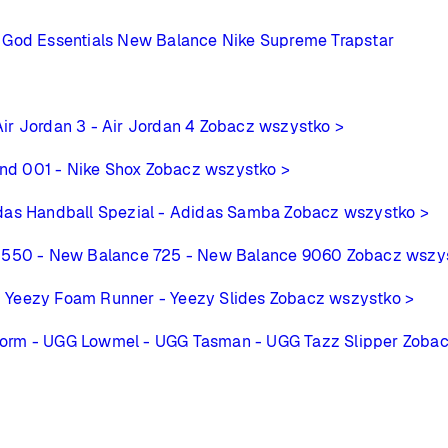
 God Essentials
New Balance
Nike
Supreme
Trapstar
Air Jordan 3
- Air Jordan 4
Zobacz wszystko >
ind 001
- Nike Shox
Zobacz wszystko >
das Handball Spezial
- Adidas Samba
Zobacz wszystko >
 550
- New Balance 725
- New Balance 9060
Zobacz wszy
- Yeezy Foam Runner
- Yeezy Slides
Zobacz wszystko >
form
- UGG Lowmel
- UGG Tasman
- UGG Tazz Slipper
Zobac