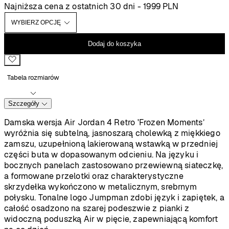
cen:
Najniższa cena z ostatnich 30 dni -
1999
PLN
od
1999 PLN
do
Dodaj do koszyka
2899 PLN
Tabela rozmiarów
Szczegóły
Damska wersja Air Jordan 4 Retro 'Frozen Moments’
wyróżnia się subtelną, jasnoszarą cholewką z miękkiego
zamszu, uzupełnioną lakierowaną wstawką w przedniej
części buta w dopasowanym odcieniu. Na języku i
bocznych panelach zastosowano przewiewną siateczkę,
a formowane przelotki oraz charakterystyczne
skrzydełka wykończono w metalicznym, srebrnym
połysku. Tonalne logo Jumpman zdobi język i zapiętek, a
całość osadzono na szarej podeszwie z pianki z
widoczną poduszką Air w pięcie, zapewniającą komfort