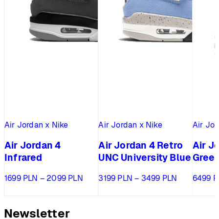
Air Jordan x Nike
Air Jordan x Nike
Air Jor
Air Jordan 4
Air Jordan 4 Retro
Air J
Infrared
UNC University Blue
Green
Zakres
Zakres
1699
PLN
–
2099
PLN
3199
PLN
–
3499
PLN
6499
P
cen:
cen:
od
od
1699 PLN
3199 PLN
Newsletter
do
do