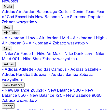
Nowości
Marki
Adidas
Air Jordan
Balenciaga
Corteiz
Denim Tears
Fear
of God Essentials
New Balance
Nike
Supreme
Trapstar
Zobacz wszystko >
Buty
Air Jordan
- Air Jordan 1 Low
- Air Jordan 1 Mid
- Air Jordan 1 High
-
Air Jordan 3
- Air Jordan 4
Zobacz wszystko >
Nike
- Nike Air Force 1
- Nike Air Max
- Nike Dunk Low
- Nike
Mind 001
- Nike Shox
Zobacz wszystko >
Adidas
- Adidas Adilette
- Adidas Campus
- Adidas Gazelle
-
Adidas Handball Spezial
- Adidas Samba
Zobacz
wszystko >
New Balance
- New Balance 2002R
- New Balance 530
- New
Balance 550
- New Balance 725
- New Balance 9060
Zobacz wszystko >
Yeezy