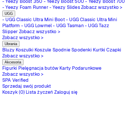
- Yeezy Boost 350
- Yeezy Boost 500
- Yeezy Boost 700
- Yeezy Foam Runner
- Yeezy Slides
Zobacz wszystko >
UGG
- UGG Classic Ultra Mini Boot
- UGG Classic Ultra Mini
Platform
- UGG Lowmel
- UGG Tasman
- UGG Tazz
Slipper
Zobacz wszystko >
Zobacz wszystko >
Ubrania
Bluzy
Koszulki
Koszule
Spodnie
Spodenki
Kurtki
Czapki
Zobacz wszystko >
Akcesoria
Figurki
Pielęgnacja butów
Karty Podarunkowe
Zobacz wszystko >
SPA
Verified
Sprzedaj swój produkt
Koszyk (0)
Lista życzeń
Zaloguj się