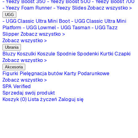
- Yeezy Boost 350
- Yeezy Boost 500
- Yeezy Boost 700
- Yeezy Foam Runner
- Yeezy Slides
Zobacz wszystko >
UGG
- UGG Classic Ultra Mini Boot
- UGG Classic Ultra Mini
Platform
- UGG Lowmel
- UGG Tasman
- UGG Tazz
Slipper
Zobacz wszystko >
Zobacz wszystko >
Ubrania
Bluzy
Koszulki
Koszule
Spodnie
Spodenki
Kurtki
Czapki
Zobacz wszystko >
Akcesoria
Figurki
Pielęgnacja butów
Karty Podarunkowe
Zobacz wszystko >
SPA
Verified
Sprzedaj swój produkt
Koszyk (0)
Lista życzeń
Zaloguj się