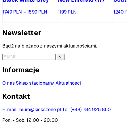
Zakres
1749
PLN
–
1899
PLN
1199
PLN
1240
P
cen:
od
1749 PLN
Newsletter
do
1899 PLN
Bądź na bieżąco z naszymi aktualnościami.
Informacje
O nas
Sklep stacjonarny
Aktualności
Kontakt
E-mail:
biuro@kickszone.pl
Tel. (+48) 784 925 860
Pon. - Sob. 12:00 - 20:00