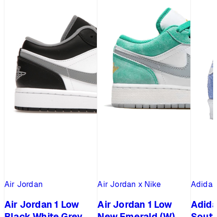
Air Jordan
Air Jordan x Nike
Adidas
Air Jordan 1 Low
Air Jordan 1 Low
Adid
Black White Grey
New Emerald (W)
South