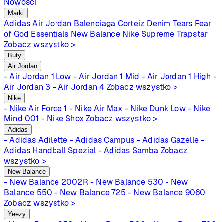
Nowości
Marki
Adidas
Air Jordan
Balenciaga
Corteiz
Denim Tears
Fear
of God Essentials
New Balance
Nike
Supreme
Trapstar
Zobacz wszystko >
Buty
Air Jordan
- Air Jordan 1 Low
- Air Jordan 1 Mid
- Air Jordan 1 High
-
Air Jordan 3
- Air Jordan 4
Zobacz wszystko >
Nike
- Nike Air Force 1
- Nike Air Max
- Nike Dunk Low
- Nike
Mind 001
- Nike Shox
Zobacz wszystko >
Adidas
- Adidas Adilette
- Adidas Campus
- Adidas Gazelle
-
Adidas Handball Spezial
- Adidas Samba
Zobacz
wszystko >
New Balance
- New Balance 2002R
- New Balance 530
- New
Balance 550
- New Balance 725
- New Balance 9060
Zobacz wszystko >
Yeezy