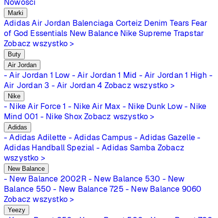
Nowości
Marki
Adidas
Air Jordan
Balenciaga
Corteiz
Denim Tears
Fear
of God Essentials
New Balance
Nike
Supreme
Trapstar
Zobacz wszystko >
Buty
Air Jordan
- Air Jordan 1 Low
- Air Jordan 1 Mid
- Air Jordan 1 High
-
Air Jordan 3
- Air Jordan 4
Zobacz wszystko >
Nike
- Nike Air Force 1
- Nike Air Max
- Nike Dunk Low
- Nike
Mind 001
- Nike Shox
Zobacz wszystko >
Adidas
- Adidas Adilette
- Adidas Campus
- Adidas Gazelle
-
Adidas Handball Spezial
- Adidas Samba
Zobacz
wszystko >
New Balance
- New Balance 2002R
- New Balance 530
- New
Balance 550
- New Balance 725
- New Balance 9060
Zobacz wszystko >
Yeezy