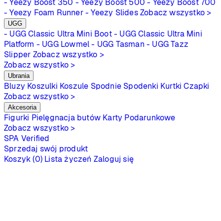
- Yeezy Boost 350
- Yeezy Boost 500
- Yeezy Boost 700
- Yeezy Foam Runner
- Yeezy Slides
Zobacz wszystko >
UGG
- UGG Classic Ultra Mini Boot
- UGG Classic Ultra Mini
Platform
- UGG Lowmel
- UGG Tasman
- UGG Tazz
Slipper
Zobacz wszystko >
Zobacz wszystko >
Ubrania
Bluzy
Koszulki
Koszule
Spodnie
Spodenki
Kurtki
Czapki
Zobacz wszystko >
Akcesoria
Figurki
Pielęgnacja butów
Karty Podarunkowe
Zobacz wszystko >
SPA
Verified
Sprzedaj swój produkt
Koszyk (0)
Lista życzeń
Zaloguj się