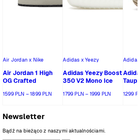
Air Jordan x Nike
Adidas x Yeezy
Adidas
Air Jordan 1 High
Adidas Yeezy Boost
Adida
OG Crafted
350 V2 Mono Ice
Taupe
Zakres
Zakres
1599
PLN
–
1899
PLN
1799
PLN
–
1999
PLN
1299
P
cen:
cen:
od
od
1599 PLN
1799 PLN
Newsletter
do
do
1899 PLN
1999 PLN
Bądź na bieżąco z naszymi aktualnościami.