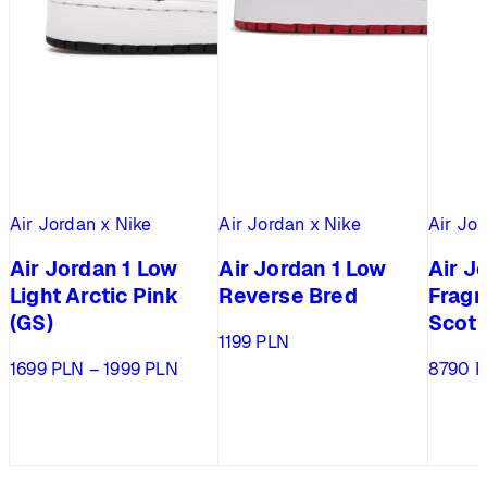
Air Jordan x Nike
Air Jordan x Nike
Air Jor
Air Jordan 1 Low
Air Jordan 1 Low
Air J
Light Arctic Pink
Reverse Bred
Fragm
(GS)
Scott
1199
PLN
Zakres
1699
PLN
–
1999
PLN
8790
P
cen:
od
1699 PLN
do
1999 PLN