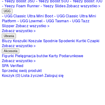
- Yeezy Boost 350
- Yeezy Boost 500
- Yeezy Boost 700
- Yeezy Foam Runner
- Yeezy Slides
Zobacz wszystko >
UGG
- UGG Classic Ultra Mini Boot
- UGG Classic Ultra Mini
Platform
- UGG Lowmel
- UGG Tasman
- UGG Tazz
Slipper
Zobacz wszystko >
Zobacz wszystko >
Ubrania
Bluzy
Koszulki
Koszule
Spodnie
Spodenki
Kurtki
Czapki
Zobacz wszystko >
Akcesoria
Figurki
Pielęgnacja butów
Karty Podarunkowe
Zobacz wszystko >
SPA
Verified
Sprzedaj swój produkt
Koszyk (0)
Lista życzeń
Zaloguj się