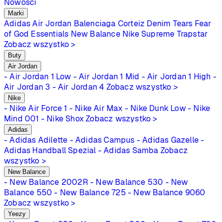
Nowości
Marki
Adidas
Air Jordan
Balenciaga
Corteiz
Denim Tears
Fear
of God Essentials
New Balance
Nike
Supreme
Trapstar
Zobacz wszystko >
Buty
Air Jordan
- Air Jordan 1 Low
- Air Jordan 1 Mid
- Air Jordan 1 High
-
Air Jordan 3
- Air Jordan 4
Zobacz wszystko >
Nike
- Nike Air Force 1
- Nike Air Max
- Nike Dunk Low
- Nike
Mind 001
- Nike Shox
Zobacz wszystko >
Adidas
- Adidas Adilette
- Adidas Campus
- Adidas Gazelle
-
Adidas Handball Spezial
- Adidas Samba
Zobacz
wszystko >
New Balance
- New Balance 2002R
- New Balance 530
- New
Balance 550
- New Balance 725
- New Balance 9060
Zobacz wszystko >
Yeezy