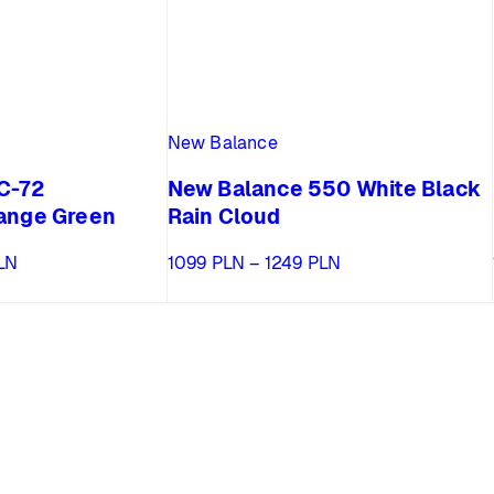
New Balance
C-72
New Balance 550 White Black
ange Green
Rain Cloud
Zakres
Zakres
LN
1099
PLN
–
1249
PLN
cen:
cen:
od
od
2159 PLN
1099 PLN
do
do
2799 PLN
1249 PLN