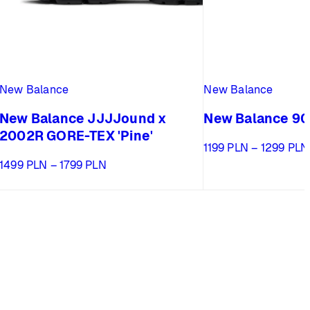
New Balance
New Balance
New Balance JJJJound x
New Balance 90
2002R GORE-TEX 'Pine'
1199
PLN
–
1299
PLN
Zakres
1499
PLN
–
1799
PLN
cen:
od
1499 PLN
do
1799 PLN