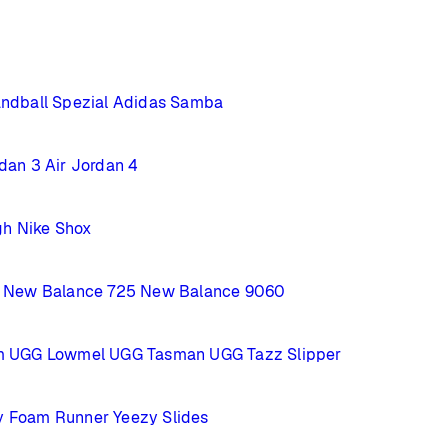
ndball Spezial
Adidas Samba
rdan 3
Air Jordan 4
gh
Nike Shox
New Balance 725
New Balance 9060
m
UGG Lowmel
UGG Tasman
UGG Tazz Slipper
y Foam Runner
Yeezy Slides