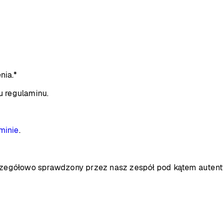
nia.*
u regulaminu.
minie
.
zczegółowo sprawdzony przez nasz zespół pod kątem autent