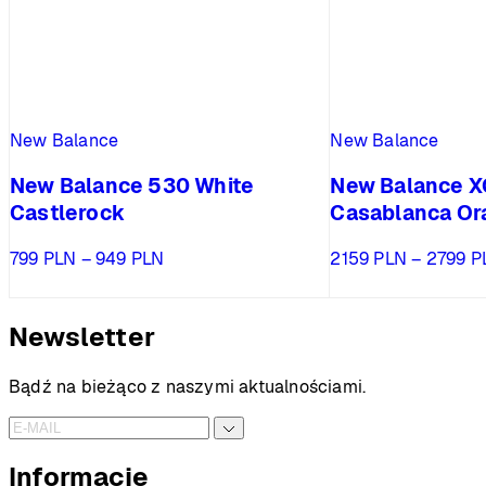
New Balance
New Balance
New Balance 530 White
New Balance X
Castlerock
Casablanca Or
Zakres
799
PLN
–
949
PLN
2159
PLN
–
2799
P
cen:
od
799 PLN
Newsletter
do
949 PLN
Bądź na bieżąco z naszymi aktualnościami.
Informacje