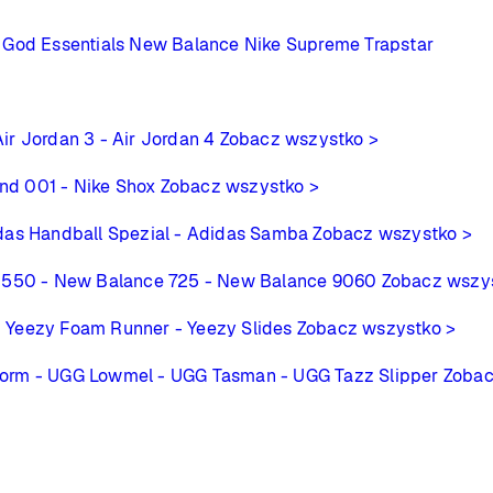
 God Essentials
New Balance
Nike
Supreme
Trapstar
Air Jordan 3
- Air Jordan 4
Zobacz wszystko >
ind 001
- Nike Shox
Zobacz wszystko >
das Handball Spezial
- Adidas Samba
Zobacz wszystko >
 550
- New Balance 725
- New Balance 9060
Zobacz wszy
- Yeezy Foam Runner
- Yeezy Slides
Zobacz wszystko >
form
- UGG Lowmel
- UGG Tasman
- UGG Tazz Slipper
Zobac