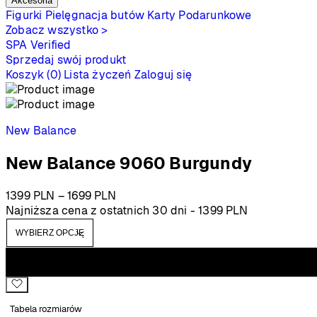
Akcesoria
Figurki
Pielęgnacja butów
Karty Podarunkowe
Zobacz wszystko >
SPA
Verified
Sprzedaj swój produkt
Koszyk (0)
Lista życzeń
Zaloguj się
New Balance
New Balance 9060 Burgundy
Zakres
1399
PLN
–
1699
PLN
cen:
Najniższa cena z ostatnich 30 dni -
1399
PLN
od
1399 PLN
do
1699 PLN
Tabela rozmiarów