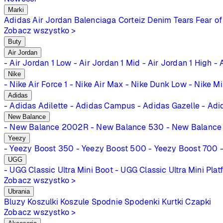
Marki
Adidas
Air Jordan
Balenciaga
Corteiz
Denim Tears
Fear of
Zobacz wszystko >
Buty
Air Jordan
- Air Jordan 1 Low
- Air Jordan 1 Mid
- Air Jordan 1 High
- 
Nike
- Nike Air Force 1
- Nike Air Max
- Nike Dunk Low
- Nike M
Adidas
- Adidas Adilette
- Adidas Campus
- Adidas Gazelle
- Adi
New Balance
- New Balance 2002R
- New Balance 530
- New Balance
Yeezy
- Yeezy Boost 350
- Yeezy Boost 500
- Yeezy Boost 700
UGG
- UGG Classic Ultra Mini Boot
- UGG Classic Ultra Mini Plat
Zobacz wszystko >
Ubrania
Bluzy
Koszulki
Koszule
Spodnie
Spodenki
Kurtki
Czapki
Zobacz wszystko >