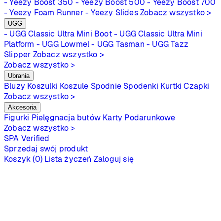
- Yeezy Boost 350
- Yeezy Boost 500
- Yeezy Boost 700
- Yeezy Foam Runner
- Yeezy Slides
Zobacz wszystko >
UGG
- UGG Classic Ultra Mini Boot
- UGG Classic Ultra Mini
Platform
- UGG Lowmel
- UGG Tasman
- UGG Tazz
Slipper
Zobacz wszystko >
Zobacz wszystko >
Ubrania
Bluzy
Koszulki
Koszule
Spodnie
Spodenki
Kurtki
Czapki
Zobacz wszystko >
Akcesoria
Figurki
Pielęgnacja butów
Karty Podarunkowe
Zobacz wszystko >
SPA
Verified
Sprzedaj swój produkt
Koszyk (0)
Lista życzeń
Zaloguj się