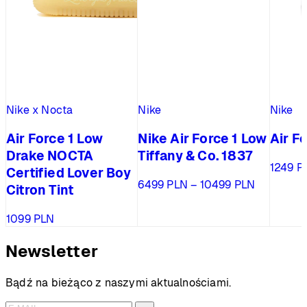
Nike x Nocta
Nike
Nike
Air Force 1 Low
Nike Air Force 1 Low
Air Fo
Drake NOCTA
Tiffany & Co. 1837
1249
P
Certified Lover Boy
Zakres
6499
PLN
–
10499
PLN
Citron Tint
cen:
od
1099
PLN
6499 PLN
do
Newsletter
10499 PL
Bądź na bieżąco z naszymi aktualnościami.