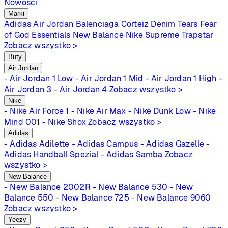
Nowości
Marki
Adidas
Air Jordan
Balenciaga
Corteiz
Denim Tears
Fear
of God Essentials
New Balance
Nike
Supreme
Trapstar
Zobacz wszystko >
Buty
Air Jordan
- Air Jordan 1 Low
- Air Jordan 1 Mid
- Air Jordan 1 High
-
Air Jordan 3
- Air Jordan 4
Zobacz wszystko >
Nike
- Nike Air Force 1
- Nike Air Max
- Nike Dunk Low
- Nike
Mind 001
- Nike Shox
Zobacz wszystko >
Adidas
- Adidas Adilette
- Adidas Campus
- Adidas Gazelle
-
Adidas Handball Spezial
- Adidas Samba
Zobacz
wszystko >
New Balance
- New Balance 2002R
- New Balance 530
- New
Balance 550
- New Balance 725
- New Balance 9060
Zobacz wszystko >
Yeezy