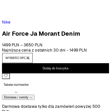
Nike
Air Force Ja Morant Denim
Zakres
1499
PLN
–
3650
PLN
cen:
Najniższa cena z ostatnich 30 dni -
1499
PLN
od
1499 PLN
do
Dodaj do koszyka
3650 PLN
Tabela rozmiarów
Dostawa i zwroty
Darmowa dostawa tylko dla zamówień powyżej 500