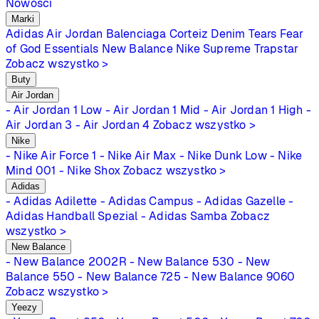
Nowości
Marki
Adidas
Air Jordan
Balenciaga
Corteiz
Denim Tears
Fear
of God Essentials
New Balance
Nike
Supreme
Trapstar
Zobacz wszystko >
Buty
Air Jordan
- Air Jordan 1 Low
- Air Jordan 1 Mid
- Air Jordan 1 High
-
Air Jordan 3
- Air Jordan 4
Zobacz wszystko >
Nike
- Nike Air Force 1
- Nike Air Max
- Nike Dunk Low
- Nike
Mind 001
- Nike Shox
Zobacz wszystko >
Adidas
- Adidas Adilette
- Adidas Campus
- Adidas Gazelle
-
Adidas Handball Spezial
- Adidas Samba
Zobacz
wszystko >
New Balance
- New Balance 2002R
- New Balance 530
- New
Balance 550
- New Balance 725
- New Balance 9060
Zobacz wszystko >
Yeezy