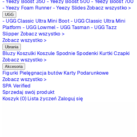
- Yeezy Boost 350
- Yeezy Boost 500
- Yeezy Boost 700
- Yeezy Foam Runner
- Yeezy Slides
Zobacz wszystko >
UGG
- UGG Classic Ultra Mini Boot
- UGG Classic Ultra Mini
Platform
- UGG Lowmel
- UGG Tasman
- UGG Tazz
Slipper
Zobacz wszystko >
Zobacz wszystko >
Ubrania
Bluzy
Koszulki
Koszule
Spodnie
Spodenki
Kurtki
Czapki
Zobacz wszystko >
Akcesoria
Figurki
Pielęgnacja butów
Karty Podarunkowe
Zobacz wszystko >
SPA
Verified
Sprzedaj swój produkt
Koszyk (0)
Lista życzeń
Zaloguj się