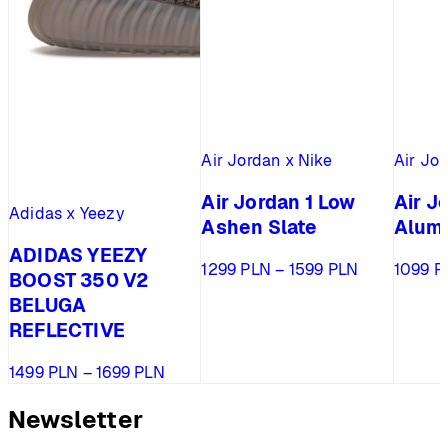
Air Jordan x Nike
Air Jor
Air Jordan 1 Low
Air J
Adidas x Yeezy
Ashen Slate
Alum
ADIDAS YEEZY
Zakres
1299
PLN
–
1599
PLN
1099
P
BOOST 350 V2
cen:
BELUGA
od
REFLECTIVE
1299 PLN
do
Zakres
1499
PLN
–
1699
PLN
1599 PLN
cen:
od
Newsletter
1499 PLN