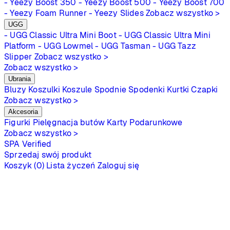
- Yeezy Boost 350
- Yeezy Boost 500
- Yeezy Boost 700
- Yeezy Foam Runner
- Yeezy Slides
Zobacz wszystko >
UGG
- UGG Classic Ultra Mini Boot
- UGG Classic Ultra Mini
Platform
- UGG Lowmel
- UGG Tasman
- UGG Tazz
Slipper
Zobacz wszystko >
Zobacz wszystko >
Ubrania
Bluzy
Koszulki
Koszule
Spodnie
Spodenki
Kurtki
Czapki
Zobacz wszystko >
Akcesoria
Figurki
Pielęgnacja butów
Karty Podarunkowe
Zobacz wszystko >
SPA
Verified
Sprzedaj swój produkt
Koszyk (0)
Lista życzeń
Zaloguj się