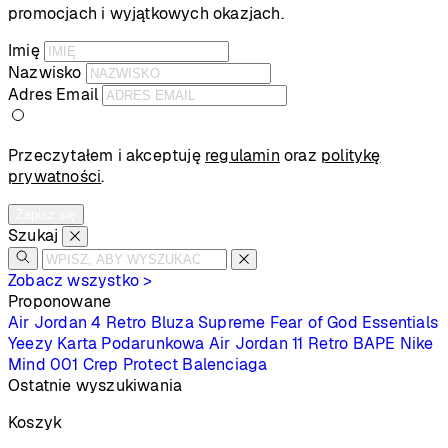
promocjach i wyjątkowych okazjach.
Imię
Nazwisko
Adres Email
Przeczytałem i akceptuję
regulamin
oraz
politykę
prywatności
.
Zapisz się
Szukaj
Zobacz wszystko >
Proponowane
Air Jordan 4 Retro
Bluza Supreme
Fear of God Essentials
Yeezy
Karta Podarunkowa
Air Jordan 11 Retro
BAPE
Nike
Mind 001
Crep Protect
Balenciaga
Ostatnie wyszukiwania
Koszyk