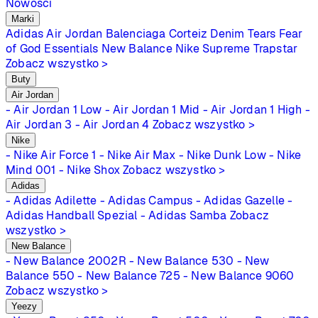
Nowości
Marki
Adidas
Air Jordan
Balenciaga
Corteiz
Denim Tears
Fear
of God Essentials
New Balance
Nike
Supreme
Trapstar
Zobacz wszystko >
Buty
Air Jordan
- Air Jordan 1 Low
- Air Jordan 1 Mid
- Air Jordan 1 High
-
Air Jordan 3
- Air Jordan 4
Zobacz wszystko >
Nike
- Nike Air Force 1
- Nike Air Max
- Nike Dunk Low
- Nike
Mind 001
- Nike Shox
Zobacz wszystko >
Adidas
- Adidas Adilette
- Adidas Campus
- Adidas Gazelle
-
Adidas Handball Spezial
- Adidas Samba
Zobacz
wszystko >
New Balance
- New Balance 2002R
- New Balance 530
- New
Balance 550
- New Balance 725
- New Balance 9060
Zobacz wszystko >
Yeezy