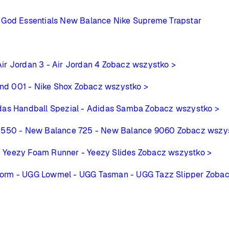
 God Essentials
New Balance
Nike
Supreme
Trapstar
Air Jordan 3
- Air Jordan 4
Zobacz wszystko >
ind 001
- Nike Shox
Zobacz wszystko >
das Handball Spezial
- Adidas Samba
Zobacz wszystko >
 550
- New Balance 725
- New Balance 9060
Zobacz wszy
- Yeezy Foam Runner
- Yeezy Slides
Zobacz wszystko >
form
- UGG Lowmel
- UGG Tasman
- UGG Tazz Slipper
Zobac