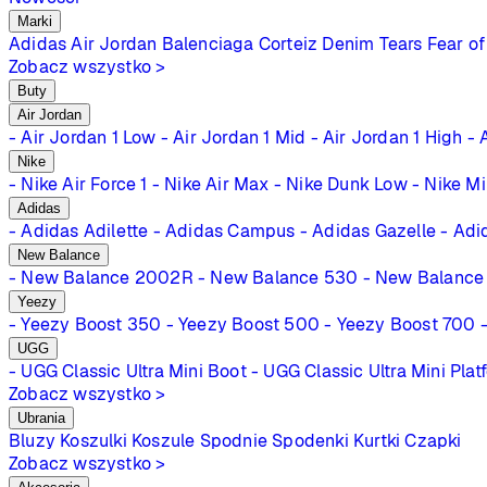
Marki
Adidas
Air Jordan
Balenciaga
Corteiz
Denim Tears
Fear of
Zobacz wszystko >
Buty
Air Jordan
- Air Jordan 1 Low
- Air Jordan 1 Mid
- Air Jordan 1 High
- 
Nike
- Nike Air Force 1
- Nike Air Max
- Nike Dunk Low
- Nike M
Adidas
- Adidas Adilette
- Adidas Campus
- Adidas Gazelle
- Adi
New Balance
- New Balance 2002R
- New Balance 530
- New Balance
Yeezy
- Yeezy Boost 350
- Yeezy Boost 500
- Yeezy Boost 700
UGG
- UGG Classic Ultra Mini Boot
- UGG Classic Ultra Mini Plat
Zobacz wszystko >
Ubrania
Bluzy
Koszulki
Koszule
Spodnie
Spodenki
Kurtki
Czapki
Zobacz wszystko >