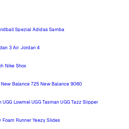
ndball Spezial
Adidas Samba
rdan 3
Air Jordan 4
gh
Nike Shox
New Balance 725
New Balance 9060
m
UGG Lowmel
UGG Tasman
UGG Tazz Slipper
y Foam Runner
Yeezy Slides