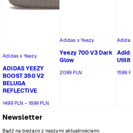
Adidas x Yeezy
Adidas
Yeezy 700 V3 Dark
Adida
Adidas x Yeezy
Glow
Utilit
ADIDAS YEEZY
2099
PLN
1599
P
BOOST 350 V2
BELUGA
REFLECTIVE
Zakres
1499
PLN
–
1699
PLN
cen:
od
Newsletter
1499 PLN
do
Bądź na bieżąco z naszymi aktualnościami.