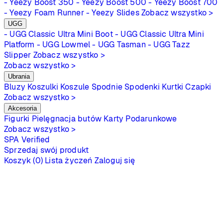
- Yeezy Boost 350
- Yeezy Boost 500
- Yeezy Boost 700
- Yeezy Foam Runner
- Yeezy Slides
Zobacz wszystko >
UGG
- UGG Classic Ultra Mini Boot
- UGG Classic Ultra Mini
Platform
- UGG Lowmel
- UGG Tasman
- UGG Tazz
Slipper
Zobacz wszystko >
Zobacz wszystko >
Ubrania
Bluzy
Koszulki
Koszule
Spodnie
Spodenki
Kurtki
Czapki
Zobacz wszystko >
Akcesoria
Figurki
Pielęgnacja butów
Karty Podarunkowe
Zobacz wszystko >
SPA
Verified
Sprzedaj swój produkt
Koszyk (0)
Lista życzeń
Zaloguj się