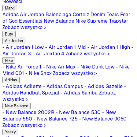
Nowości
Marki
Adidas
Air Jordan
Balenciaga
Corteiz
Denim Tears
Fear
of God Essentials
New Balance
Nike
Supreme
Trapstar
Zobacz wszystko >
Buty
Air Jordan
- Air Jordan 1 Low
- Air Jordan 1 Mid
- Air Jordan 1 High
-
Air Jordan 3
- Air Jordan 4
Zobacz wszystko >
Nike
- Nike Air Force 1
- Nike Air Max
- Nike Dunk Low
- Nike
Mind 001
- Nike Shox
Zobacz wszystko >
Adidas
- Adidas Adilette
- Adidas Campus
- Adidas Gazelle
-
Adidas Handball Spezial
- Adidas Samba
Zobacz
wszystko >
New Balance
- New Balance 2002R
- New Balance 530
- New
Balance 550
- New Balance 725
- New Balance 9060
Zobacz wszystko >
Yeezy