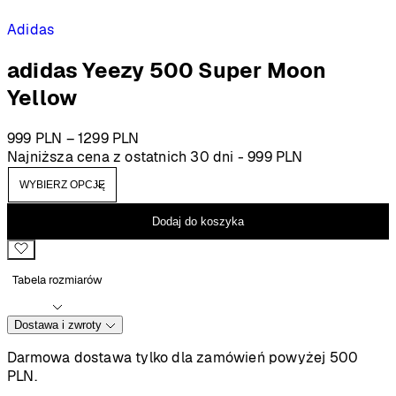
Adidas
adidas Yeezy 500 Super Moon
Yellow
Zakres
999
PLN
–
1299
PLN
cen:
Najniższa cena z ostatnich 30 dni -
999
PLN
od
999 PLN
do
Dodaj do koszyka
1299 PLN
Tabela rozmiarów
Dostawa i zwroty
Darmowa dostawa tylko dla zamówień powyżej 500
PLN.