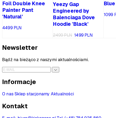
Foil Double Knee
Blue 
Yeezy Gap
Painter Pant
Engineered by
1099
P
'Natural'
Balenciaga Dove
Hoodie 'Black'
4499
PLN
Pierwotna
Aktualna
2499
PLN
1499
PLN
cena
cena
wynosiła:
wynosi:
Newsletter
2499 PLN.
1499 PLN.
Bądź na bieżąco z naszymi aktualnościami.
Informacje
O nas
Sklep stacjonarny
Aktualności
Kontakt