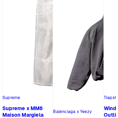
Supreme
Trapst
Supreme x MM6
Wind
Balenciaga x Yeezy
Maison Margiela
Outli