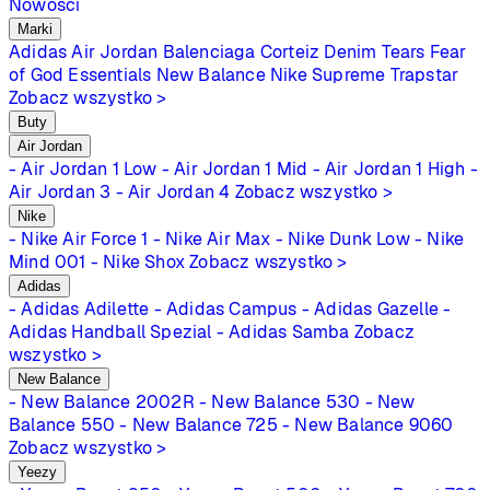
Nowości
Marki
Adidas
Air Jordan
Balenciaga
Corteiz
Denim Tears
Fear
of God Essentials
New Balance
Nike
Supreme
Trapstar
Zobacz wszystko >
Buty
Air Jordan
- Air Jordan 1 Low
- Air Jordan 1 Mid
- Air Jordan 1 High
-
Air Jordan 3
- Air Jordan 4
Zobacz wszystko >
Nike
- Nike Air Force 1
- Nike Air Max
- Nike Dunk Low
- Nike
Mind 001
- Nike Shox
Zobacz wszystko >
Adidas
- Adidas Adilette
- Adidas Campus
- Adidas Gazelle
-
Adidas Handball Spezial
- Adidas Samba
Zobacz
wszystko >
New Balance
- New Balance 2002R
- New Balance 530
- New
Balance 550
- New Balance 725
- New Balance 9060
Zobacz wszystko >
Yeezy