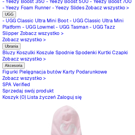
- Yeezy Boost 350
- Yeezy Boost 500
- Yeezy Boost 700
- Yeezy Foam Runner
- Yeezy Slides
Zobacz wszystko >
UGG
- UGG Classic Ultra Mini Boot
- UGG Classic Ultra Mini
Platform
- UGG Lowmel
- UGG Tasman
- UGG Tazz
Slipper
Zobacz wszystko >
Zobacz wszystko >
Ubrania
Bluzy
Koszulki
Koszule
Spodnie
Spodenki
Kurtki
Czapki
Zobacz wszystko >
Akcesoria
Figurki
Pielęgnacja butów
Karty Podarunkowe
Zobacz wszystko >
SPA
Verified
Sprzedaj swój produkt
Koszyk (0)
Lista życzeń
Zaloguj się