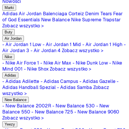
Nowości
Marki
Adidas
Air Jordan
Balenciaga
Corteiz
Denim Tears
Fear
of God Essentials
New Balance
Nike
Supreme
Trapstar
Zobacz wszystko >
Buty
Air Jordan
- Air Jordan 1 Low
- Air Jordan 1 Mid
- Air Jordan 1 High
-
Air Jordan 3
- Air Jordan 4
Zobacz wszystko >
Nike
- Nike Air Force 1
- Nike Air Max
- Nike Dunk Low
- Nike
Mind 001
- Nike Shox
Zobacz wszystko >
Adidas
- Adidas Adilette
- Adidas Campus
- Adidas Gazelle
-
Adidas Handball Spezial
- Adidas Samba
Zobacz
wszystko >
New Balance
- New Balance 2002R
- New Balance 530
- New
Balance 550
- New Balance 725
- New Balance 9060
Zobacz wszystko >
Yeezy