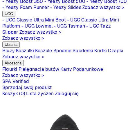
- Yeezy Boost 350
- Yeezy Boost 500
- Yeezy Boost 700
- Yeezy Foam Runner
- Yeezy Slides
Zobacz wszystko >
UGG
- UGG Classic Ultra Mini Boot
- UGG Classic Ultra Mini
Platform
- UGG Lowmel
- UGG Tasman
- UGG Tazz
Slipper
Zobacz wszystko >
Zobacz wszystko >
Ubrania
Bluzy
Koszulki
Koszule
Spodnie
Spodenki
Kurtki
Czapki
Zobacz wszystko >
Akcesoria
Figurki
Pielęgnacja butów
Karty Podarunkowe
Zobacz wszystko >
SPA
Verified
Sprzedaj swój produkt
Koszyk (0)
Lista życzeń
Zaloguj się