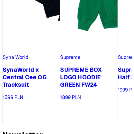
Syna World
Supreme
Supre
SynaWorld x
SUPREME BOX
Supr
Central Cee OG
LOGO HOODIE
Half 
Tracksuit
GREEN FW24
1999
P
1599
PLN
1899
PLN