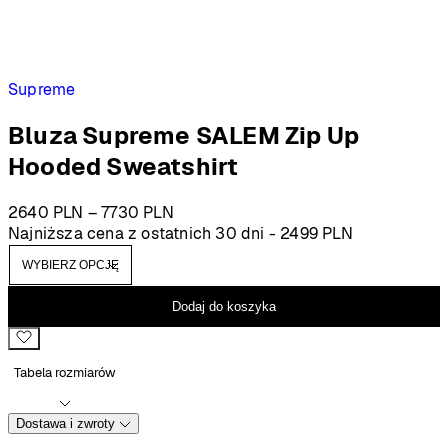
Supreme
Bluza Supreme SALEM Zip Up
Hooded Sweatshirt
Zakres
2640
PLN
–
7730
PLN
cen:
Najniższa cena z ostatnich 30 dni -
2499
PLN
od
2640 PLN
do
Dodaj do koszyka
7730 PLN
Tabela rozmiarów
Dostawa i zwroty