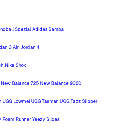
ndball Spezial
Adidas Samba
rdan 3
Air Jordan 4
gh
Nike Shox
New Balance 725
New Balance 9060
m
UGG Lowmel
UGG Tasman
UGG Tazz Slipper
y Foam Runner
Yeezy Slides