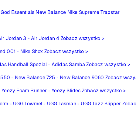
 God Essentials
New Balance
Nike
Supreme
Trapstar
Air Jordan 3
- Air Jordan 4
Zobacz wszystko >
ind 001
- Nike Shox
Zobacz wszystko >
das Handball Spezial
- Adidas Samba
Zobacz wszystko >
 550
- New Balance 725
- New Balance 9060
Zobacz wszy
- Yeezy Foam Runner
- Yeezy Slides
Zobacz wszystko >
form
- UGG Lowmel
- UGG Tasman
- UGG Tazz Slipper
Zobac