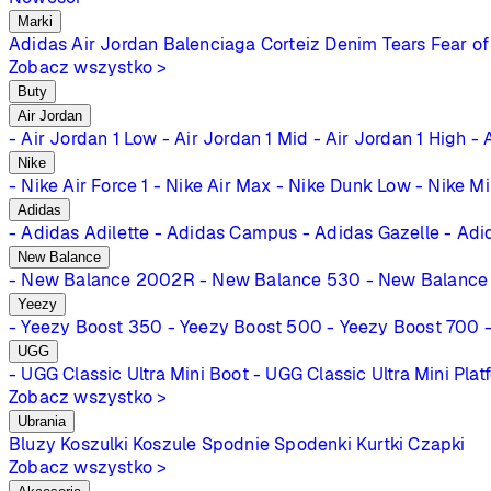
Marki
Adidas
Air Jordan
Balenciaga
Corteiz
Denim Tears
Fear of
Zobacz wszystko >
Buty
Air Jordan
- Air Jordan 1 Low
- Air Jordan 1 Mid
- Air Jordan 1 High
- 
Nike
- Nike Air Force 1
- Nike Air Max
- Nike Dunk Low
- Nike M
Adidas
- Adidas Adilette
- Adidas Campus
- Adidas Gazelle
- Adi
New Balance
- New Balance 2002R
- New Balance 530
- New Balance
Yeezy
- Yeezy Boost 350
- Yeezy Boost 500
- Yeezy Boost 700
UGG
- UGG Classic Ultra Mini Boot
- UGG Classic Ultra Mini Plat
Zobacz wszystko >
Ubrania
Bluzy
Koszulki
Koszule
Spodnie
Spodenki
Kurtki
Czapki
Zobacz wszystko >