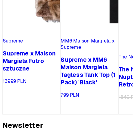
Supreme
MM6 Maison Margiela x
Supreme
Supreme x Maison
The No
Supreme x MM6
Margiela Futro
Maison Margiela
sztuczne
The N
Tagless Tank Top (1
Nupts
13999
PLN
Pack) 'Black'
Retr
799
PLN
1549
P
Newsletter