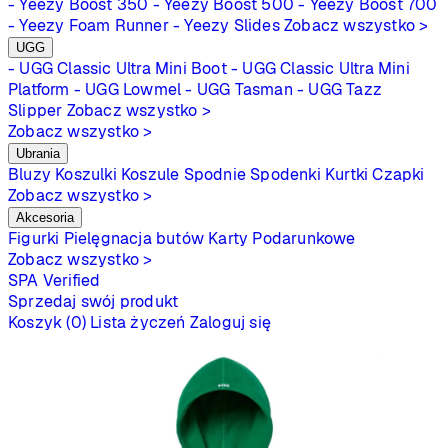
- Yeezy Boost 350
- Yeezy Boost 500
- Yeezy Boost 700
- Yeezy Foam Runner
- Yeezy Slides
Zobacz wszystko >
UGG
- UGG Classic Ultra Mini Boot
- UGG Classic Ultra Mini
Platform
- UGG Lowmel
- UGG Tasman
- UGG Tazz
Slipper
Zobacz wszystko >
Zobacz wszystko >
Ubrania
Bluzy
Koszulki
Koszule
Spodnie
Spodenki
Kurtki
Czapki
Zobacz wszystko >
Akcesoria
Figurki
Pielęgnacja butów
Karty Podarunkowe
Zobacz wszystko >
SPA
Verified
Sprzedaj swój produkt
Koszyk (0)
Lista życzeń
Zaloguj się