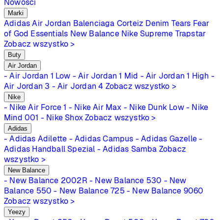
Nowości
Marki
Adidas
Air Jordan
Balenciaga
Corteiz
Denim Tears
Fear
of God Essentials
New Balance
Nike
Supreme
Trapstar
Zobacz wszystko >
Buty
Air Jordan
- Air Jordan 1 Low
- Air Jordan 1 Mid
- Air Jordan 1 High
-
Air Jordan 3
- Air Jordan 4
Zobacz wszystko >
Nike
- Nike Air Force 1
- Nike Air Max
- Nike Dunk Low
- Nike
Mind 001
- Nike Shox
Zobacz wszystko >
Adidas
- Adidas Adilette
- Adidas Campus
- Adidas Gazelle
-
Adidas Handball Spezial
- Adidas Samba
Zobacz
wszystko >
New Balance
- New Balance 2002R
- New Balance 530
- New
Balance 550
- New Balance 725
- New Balance 9060
Zobacz wszystko >
Yeezy