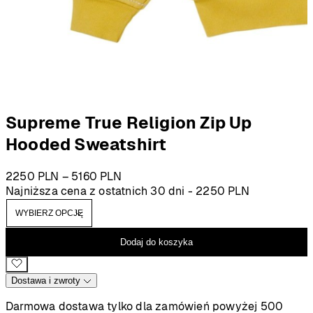
Supreme True Religion Zip Up
Hooded Sweatshirt
Zakres
2250
PLN
–
5160
PLN
cen:
Najniższa cena z ostatnich 30 dni -
2250
PLN
od
2250 PLN
do
Dodaj do koszyka
5160 PLN
Dostawa i zwroty
Darmowa dostawa tylko dla zamówień powyżej 500