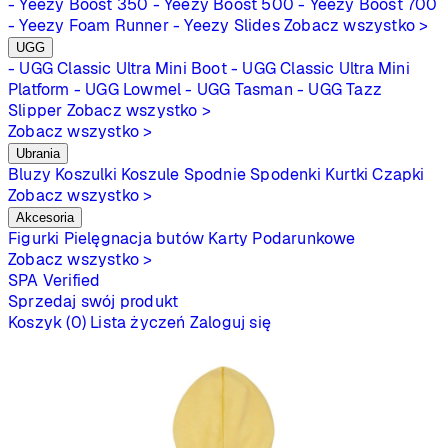
- Yeezy Boost 350
- Yeezy Boost 500
- Yeezy Boost 700
- Yeezy Foam Runner
- Yeezy Slides
Zobacz wszystko >
UGG
- UGG Classic Ultra Mini Boot
- UGG Classic Ultra Mini
Platform
- UGG Lowmel
- UGG Tasman
- UGG Tazz
Slipper
Zobacz wszystko >
Zobacz wszystko >
Ubrania
Bluzy
Koszulki
Koszule
Spodnie
Spodenki
Kurtki
Czapki
Zobacz wszystko >
Akcesoria
Figurki
Pielęgnacja butów
Karty Podarunkowe
Zobacz wszystko >
SPA
Verified
Sprzedaj swój produkt
Koszyk (0)
Lista życzeń
Zaloguj się