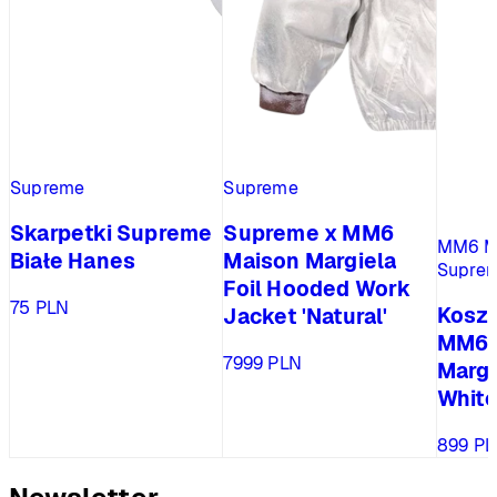
Supreme
Supreme
Skarpetki Supreme
Supreme x MM6
MM6 Ma
Białe Hanes
Maison Margiela
Supre
Foil Hooded Work
75
PLN
Kosz
Jacket 'Natural'
MM6 
7999
PLN
Margi
Whit
899
PL