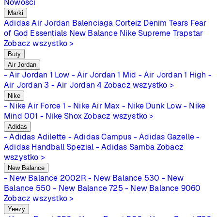
Nowości
Marki
Adidas
Air Jordan
Balenciaga
Corteiz
Denim Tears
Fear
of God Essentials
New Balance
Nike
Supreme
Trapstar
Zobacz wszystko >
Buty
Air Jordan
- Air Jordan 1 Low
- Air Jordan 1 Mid
- Air Jordan 1 High
-
Air Jordan 3
- Air Jordan 4
Zobacz wszystko >
Nike
- Nike Air Force 1
- Nike Air Max
- Nike Dunk Low
- Nike
Mind 001
- Nike Shox
Zobacz wszystko >
Adidas
- Adidas Adilette
- Adidas Campus
- Adidas Gazelle
-
Adidas Handball Spezial
- Adidas Samba
Zobacz
wszystko >
New Balance
- New Balance 2002R
- New Balance 530
- New
Balance 550
- New Balance 725
- New Balance 9060
Zobacz wszystko >
Yeezy