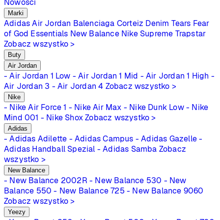
Nowości
Marki
Adidas
Air Jordan
Balenciaga
Corteiz
Denim Tears
Fear
of God Essentials
New Balance
Nike
Supreme
Trapstar
Zobacz wszystko >
Buty
Air Jordan
- Air Jordan 1 Low
- Air Jordan 1 Mid
- Air Jordan 1 High
-
Air Jordan 3
- Air Jordan 4
Zobacz wszystko >
Nike
- Nike Air Force 1
- Nike Air Max
- Nike Dunk Low
- Nike
Mind 001
- Nike Shox
Zobacz wszystko >
Adidas
- Adidas Adilette
- Adidas Campus
- Adidas Gazelle
-
Adidas Handball Spezial
- Adidas Samba
Zobacz
wszystko >
New Balance
- New Balance 2002R
- New Balance 530
- New
Balance 550
- New Balance 725
- New Balance 9060
Zobacz wszystko >
Yeezy