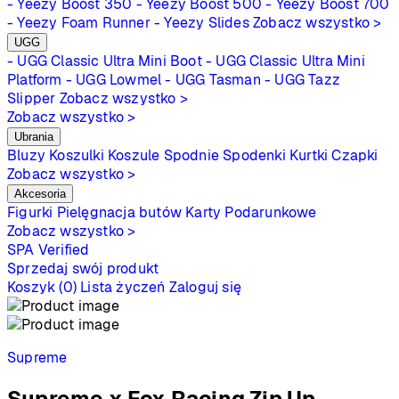
- Yeezy Boost 350
- Yeezy Boost 500
- Yeezy Boost 700
- Yeezy Foam Runner
- Yeezy Slides
Zobacz wszystko >
UGG
- UGG Classic Ultra Mini Boot
- UGG Classic Ultra Mini
Platform
- UGG Lowmel
- UGG Tasman
- UGG Tazz
Slipper
Zobacz wszystko >
Zobacz wszystko >
Ubrania
Bluzy
Koszulki
Koszule
Spodnie
Spodenki
Kurtki
Czapki
Zobacz wszystko >
Akcesoria
Figurki
Pielęgnacja butów
Karty Podarunkowe
Zobacz wszystko >
SPA
Verified
Sprzedaj swój produkt
Koszyk (0)
Lista życzeń
Zaloguj się
Supreme
Supreme x Fox Racing Zip Up