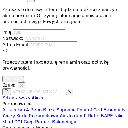
Zapisz się do newslettera i bądź na bieżąco z naszymi
aktualnościami. Otrzymuj informacje o nowościach,
promocjach i wyjątkowych okazjach.
Imię
Nazwisko
Adres Email
Przeczytałem i akceptuję
regulamin
oraz
politykę
prywatności
.
Zapisz się
Szukaj
Zobacz wszystko >
Proponowane
Air Jordan 4 Retro
Bluza Supreme
Fear of God Essentials
Yeezy
Karta Podarunkowa
Air Jordan 11 Retro
BAPE
Nike
Mind 001
Crep Protect
Balenciaga
Ostatnie wyszukiwania