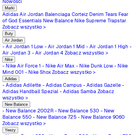
Nowości
Marki
Adidas
Air Jordan
Balenciaga
Corteiz
Denim Tears
Fear
of God Essentials
New Balance
Nike
Supreme
Trapstar
Zobacz wszystko >
Buty
Air Jordan
- Air Jordan 1 Low
- Air Jordan 1 Mid
- Air Jordan 1 High
-
Air Jordan 3
- Air Jordan 4
Zobacz wszystko >
Nike
- Nike Air Force 1
- Nike Air Max
- Nike Dunk Low
- Nike
Mind 001
- Nike Shox
Zobacz wszystko >
Adidas
- Adidas Adilette
- Adidas Campus
- Adidas Gazelle
-
Adidas Handball Spezial
- Adidas Samba
Zobacz
wszystko >
New Balance
- New Balance 2002R
- New Balance 530
- New
Balance 550
- New Balance 725
- New Balance 9060
Zobacz wszystko >
Yeezy