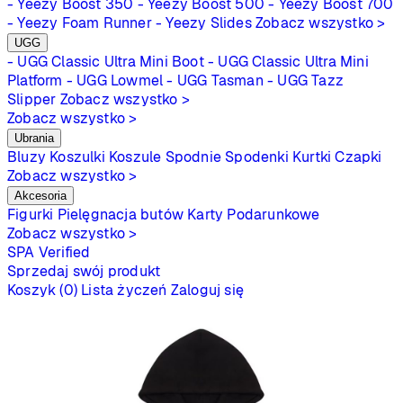
- Yeezy Boost 350
- Yeezy Boost 500
- Yeezy Boost 700
- Yeezy Foam Runner
- Yeezy Slides
Zobacz wszystko >
UGG
- UGG Classic Ultra Mini Boot
- UGG Classic Ultra Mini
Platform
- UGG Lowmel
- UGG Tasman
- UGG Tazz
Slipper
Zobacz wszystko >
Zobacz wszystko >
Ubrania
Bluzy
Koszulki
Koszule
Spodnie
Spodenki
Kurtki
Czapki
Zobacz wszystko >
Akcesoria
Figurki
Pielęgnacja butów
Karty Podarunkowe
Zobacz wszystko >
SPA
Verified
Sprzedaj swój produkt
Koszyk (0)
Lista życzeń
Zaloguj się