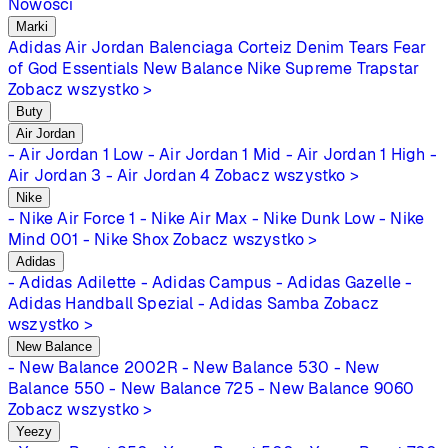
Nowości
Marki
Adidas
Air Jordan
Balenciaga
Corteiz
Denim Tears
Fear
of God Essentials
New Balance
Nike
Supreme
Trapstar
Zobacz wszystko >
Buty
Air Jordan
- Air Jordan 1 Low
- Air Jordan 1 Mid
- Air Jordan 1 High
-
Air Jordan 3
- Air Jordan 4
Zobacz wszystko >
Nike
- Nike Air Force 1
- Nike Air Max
- Nike Dunk Low
- Nike
Mind 001
- Nike Shox
Zobacz wszystko >
Adidas
- Adidas Adilette
- Adidas Campus
- Adidas Gazelle
-
Adidas Handball Spezial
- Adidas Samba
Zobacz
wszystko >
New Balance
- New Balance 2002R
- New Balance 530
- New
Balance 550
- New Balance 725
- New Balance 9060
Zobacz wszystko >
Yeezy