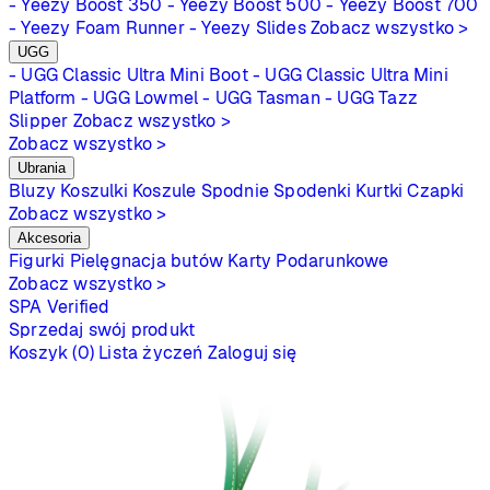
- Yeezy Boost 350
- Yeezy Boost 500
- Yeezy Boost 700
- Yeezy Foam Runner
- Yeezy Slides
Zobacz wszystko >
UGG
- UGG Classic Ultra Mini Boot
- UGG Classic Ultra Mini
Platform
- UGG Lowmel
- UGG Tasman
- UGG Tazz
Slipper
Zobacz wszystko >
Zobacz wszystko >
Ubrania
Bluzy
Koszulki
Koszule
Spodnie
Spodenki
Kurtki
Czapki
Zobacz wszystko >
Akcesoria
Figurki
Pielęgnacja butów
Karty Podarunkowe
Zobacz wszystko >
SPA
Verified
Sprzedaj swój produkt
Koszyk (0)
Lista życzeń
Zaloguj się