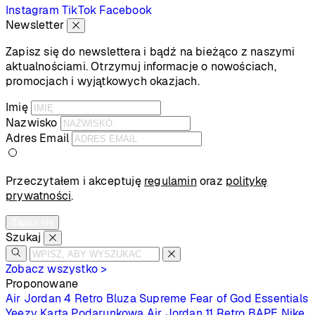
Instagram
TikTok
Facebook
Newsletter
Zapisz się do newslettera i bądź na bieżąco z naszymi
aktualnościami. Otrzymuj informacje o nowościach,
promocjach i wyjątkowych okazjach.
Imię
Nazwisko
Adres Email
Przeczytałem i akceptuję
regulamin
oraz
politykę
prywatności
.
Zapisz się
Szukaj
Zobacz wszystko >
Proponowane
Air Jordan 4 Retro
Bluza Supreme
Fear of God Essentials
Yeezy
Karta Podarunkowa
Air Jordan 11 Retro
BAPE
Nike