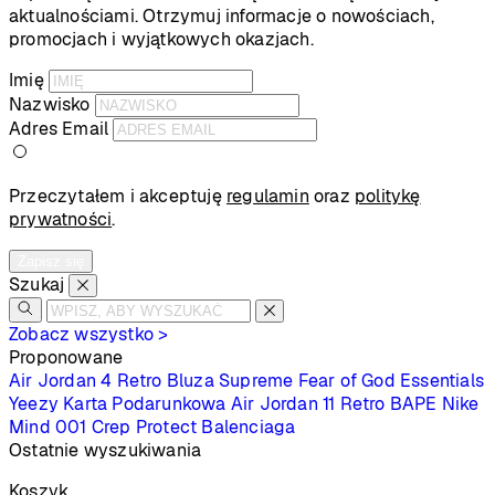
aktualnościami. Otrzymuj informacje o nowościach,
promocjach i wyjątkowych okazjach.
Imię
Nazwisko
Adres Email
Przeczytałem i akceptuję
regulamin
oraz
politykę
prywatności
.
Zapisz się
Szukaj
Zobacz wszystko >
Proponowane
Air Jordan 4 Retro
Bluza Supreme
Fear of God Essentials
Yeezy
Karta Podarunkowa
Air Jordan 11 Retro
BAPE
Nike
Mind 001
Crep Protect
Balenciaga
Ostatnie wyszukiwania
Koszyk