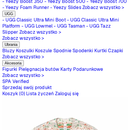
- Yeezy Boost 350
- Yeezy Boost 500
- Yeezy Boost 700
- Yeezy Foam Runner
- Yeezy Slides
Zobacz wszystko >
UGG
- UGG Classic Ultra Mini Boot
- UGG Classic Ultra Mini
Platform
- UGG Lowmel
- UGG Tasman
- UGG Tazz
Slipper
Zobacz wszystko >
Zobacz wszystko >
Ubrania
Bluzy
Koszulki
Koszule
Spodnie
Spodenki
Kurtki
Czapki
Zobacz wszystko >
Akcesoria
Figurki
Pielęgnacja butów
Karty Podarunkowe
Zobacz wszystko >
SPA
Verified
Sprzedaj swój produkt
Koszyk (0)
Lista życzeń
Zaloguj się