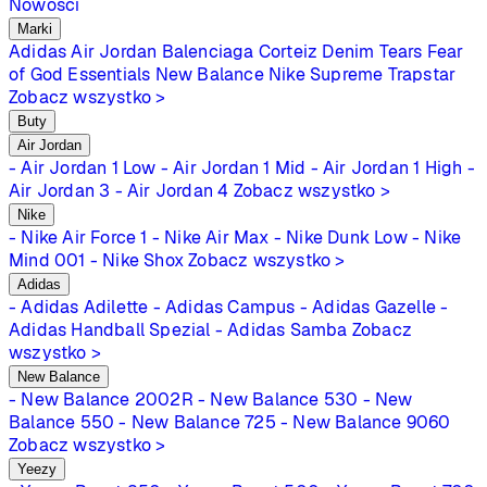
Nowości
Marki
Adidas
Air Jordan
Balenciaga
Corteiz
Denim Tears
Fear
of God Essentials
New Balance
Nike
Supreme
Trapstar
Zobacz wszystko >
Buty
Air Jordan
- Air Jordan 1 Low
- Air Jordan 1 Mid
- Air Jordan 1 High
-
Air Jordan 3
- Air Jordan 4
Zobacz wszystko >
Nike
- Nike Air Force 1
- Nike Air Max
- Nike Dunk Low
- Nike
Mind 001
- Nike Shox
Zobacz wszystko >
Adidas
- Adidas Adilette
- Adidas Campus
- Adidas Gazelle
-
Adidas Handball Spezial
- Adidas Samba
Zobacz
wszystko >
New Balance
- New Balance 2002R
- New Balance 530
- New
Balance 550
- New Balance 725
- New Balance 9060
Zobacz wszystko >
Yeezy