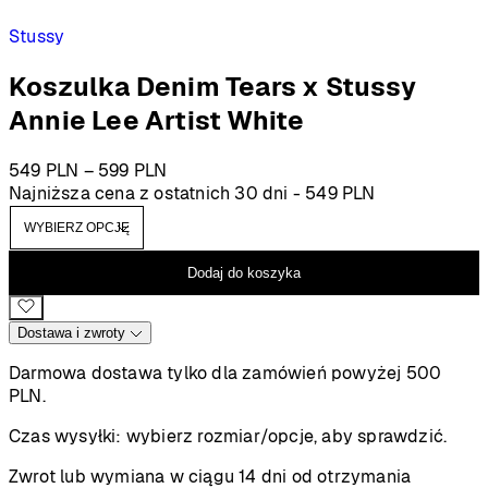
Stussy
Koszulka Denim Tears x Stussy
Annie Lee Artist White
Zakres
549
PLN
–
599
PLN
cen:
Najniższa cena z ostatnich 30 dni -
549
PLN
od
549 PLN
do
Dodaj do koszyka
599 PLN
Dostawa i zwroty
Darmowa dostawa tylko dla zamówień powyżej 500
PLN.
Czas wysyłki:
wybierz rozmiar/opcje, aby sprawdzić.
Zwrot lub wymiana w ciągu 14 dni od otrzymania