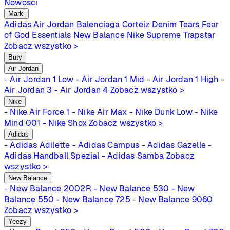
Nowości
Marki
Adidas
Air Jordan
Balenciaga
Corteiz
Denim Tears
Fear
of God Essentials
New Balance
Nike
Supreme
Trapstar
Zobacz wszystko >
Buty
Air Jordan
- Air Jordan 1 Low
- Air Jordan 1 Mid
- Air Jordan 1 High
-
Air Jordan 3
- Air Jordan 4
Zobacz wszystko >
Nike
- Nike Air Force 1
- Nike Air Max
- Nike Dunk Low
- Nike
Mind 001
- Nike Shox
Zobacz wszystko >
Adidas
- Adidas Adilette
- Adidas Campus
- Adidas Gazelle
-
Adidas Handball Spezial
- Adidas Samba
Zobacz
wszystko >
New Balance
- New Balance 2002R
- New Balance 530
- New
Balance 550
- New Balance 725
- New Balance 9060
Zobacz wszystko >
Yeezy