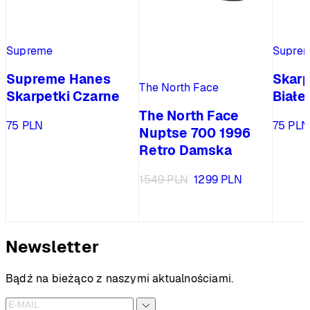
Supreme
Supre
Supreme Hanes
Skarp
The North Face
Skarpetki Czarne
Białe
The North Face
75
PLN
75
PLN
Nuptse 700 1996
Retro Damska
Pierwotna
Aktualna
1549
PLN
1299
PLN
cena
cena
wynosiła:
wynosi:
1549 PLN.
1299 PLN.
Newsletter
Bądź na bieżąco z naszymi aktualnościami.