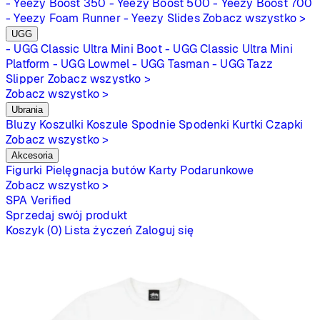
- Yeezy Boost 350
- Yeezy Boost 500
- Yeezy Boost 700
- Yeezy Foam Runner
- Yeezy Slides
Zobacz wszystko >
UGG
- UGG Classic Ultra Mini Boot
- UGG Classic Ultra Mini
Platform
- UGG Lowmel
- UGG Tasman
- UGG Tazz
Slipper
Zobacz wszystko >
Zobacz wszystko >
Ubrania
Bluzy
Koszulki
Koszule
Spodnie
Spodenki
Kurtki
Czapki
Zobacz wszystko >
Akcesoria
Figurki
Pielęgnacja butów
Karty Podarunkowe
Zobacz wszystko >
SPA
Verified
Sprzedaj swój produkt
Koszyk (0)
Lista życzeń
Zaloguj się