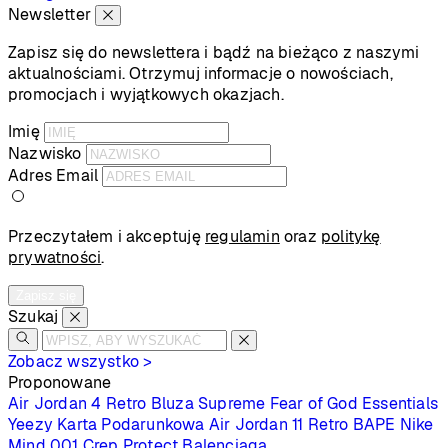
Newsletter
Zapisz się do newslettera i bądź na bieżąco z naszymi
aktualnościami. Otrzymuj informacje o nowościach,
promocjach i wyjątkowych okazjach.
Imię
Nazwisko
Adres Email
Przeczytałem i akceptuję
regulamin
oraz
politykę
prywatności
.
Zapisz się
Szukaj
Zobacz wszystko >
Proponowane
Air Jordan 4 Retro
Bluza Supreme
Fear of God Essentials
Yeezy
Karta Podarunkowa
Air Jordan 11 Retro
BAPE
Nike
Mind 001
Crep Protect
Balenciaga