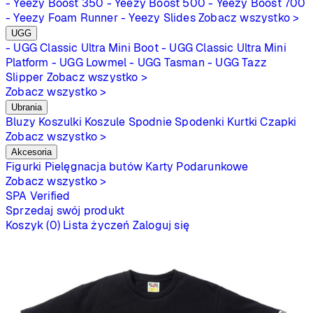
- Yeezy Boost 350
- Yeezy Boost 500
- Yeezy Boost 700
- Yeezy Foam Runner
- Yeezy Slides
Zobacz wszystko >
UGG
- UGG Classic Ultra Mini Boot
- UGG Classic Ultra Mini
Platform
- UGG Lowmel
- UGG Tasman
- UGG Tazz
Slipper
Zobacz wszystko >
Zobacz wszystko >
Ubrania
Bluzy
Koszulki
Koszule
Spodnie
Spodenki
Kurtki
Czapki
Zobacz wszystko >
Akcesoria
Figurki
Pielęgnacja butów
Karty Podarunkowe
Zobacz wszystko >
SPA
Verified
Sprzedaj swój produkt
Koszyk (0)
Lista życzeń
Zaloguj się