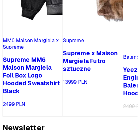
MM6 Maison Margiela x
Supreme
Supreme
Supreme x Maison
Balenc
Supreme MM6
Margiela Futro
Maison Margiela
sztuczne
Yeez
Foil Box Logo
Engin
13999
PLN
Hooded Sweatshirt
Balen
Black
Hoodi
2499
PLN
2499
P
Newsletter