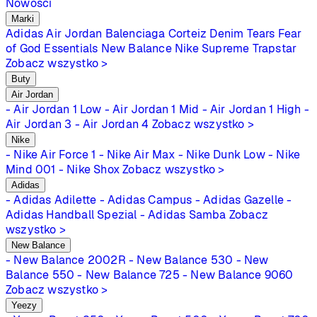
Nowości
Marki
Adidas
Air Jordan
Balenciaga
Corteiz
Denim Tears
Fear
of God Essentials
New Balance
Nike
Supreme
Trapstar
Zobacz wszystko >
Buty
Air Jordan
- Air Jordan 1 Low
- Air Jordan 1 Mid
- Air Jordan 1 High
-
Air Jordan 3
- Air Jordan 4
Zobacz wszystko >
Nike
- Nike Air Force 1
- Nike Air Max
- Nike Dunk Low
- Nike
Mind 001
- Nike Shox
Zobacz wszystko >
Adidas
- Adidas Adilette
- Adidas Campus
- Adidas Gazelle
-
Adidas Handball Spezial
- Adidas Samba
Zobacz
wszystko >
New Balance
- New Balance 2002R
- New Balance 530
- New
Balance 550
- New Balance 725
- New Balance 9060
Zobacz wszystko >
Yeezy