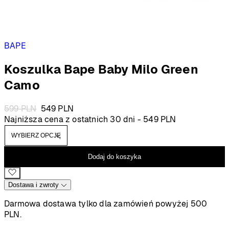
BAPE
Koszulka Bape Baby Milo Green
Camo
Pierwotna
Aktualna
599
PLN
549
PLN
cena
cena
Najniższa cena z ostatnich 30 dni -
549
PLN
wynosiła:
wynosi:
599 PLN.
549 PLN.
Dodaj do koszyka
Dostawa i zwroty
Darmowa dostawa tylko dla zamówień powyżej 500
PLN.