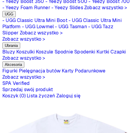
- Yeezy Boost 350
- Yeezy Boost 500
- Yeezy Boost 700
- Yeezy Foam Runner
- Yeezy Slides
Zobacz wszystko >
UGG
- UGG Classic Ultra Mini Boot
- UGG Classic Ultra Mini
Platform
- UGG Lowmel
- UGG Tasman
- UGG Tazz
Slipper
Zobacz wszystko >
Zobacz wszystko >
Ubrania
Bluzy
Koszulki
Koszule
Spodnie
Spodenki
Kurtki
Czapki
Zobacz wszystko >
Akcesoria
Figurki
Pielęgnacja butów
Karty Podarunkowe
Zobacz wszystko >
SPA
Verified
Sprzedaj swój produkt
Koszyk (0)
Lista życzeń
Zaloguj się