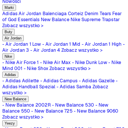
Nowości
Marki
Adidas
Air Jordan
Balenciaga
Corteiz
Denim Tears
Fear
of God Essentials
New Balance
Nike
Supreme
Trapstar
Zobacz wszystko >
Buty
Air Jordan
- Air Jordan 1 Low
- Air Jordan 1 Mid
- Air Jordan 1 High
-
Air Jordan 3
- Air Jordan 4
Zobacz wszystko >
Nike
- Nike Air Force 1
- Nike Air Max
- Nike Dunk Low
- Nike
Mind 001
- Nike Shox
Zobacz wszystko >
Adidas
- Adidas Adilette
- Adidas Campus
- Adidas Gazelle
-
Adidas Handball Spezial
- Adidas Samba
Zobacz
wszystko >
New Balance
- New Balance 2002R
- New Balance 530
- New
Balance 550
- New Balance 725
- New Balance 9060
Zobacz wszystko >
Yeezy