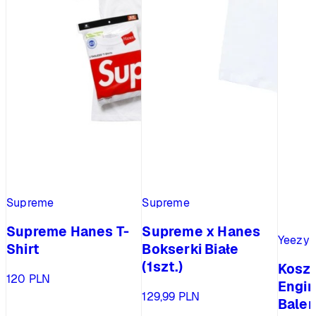
Supreme
Supreme
Supreme Hanes T-
Supreme x Hanes
Yeezy
Shirt
Bokserki Białe
(1szt.)
Koszu
120
PLN
Engin
129,99
PLN
Balen