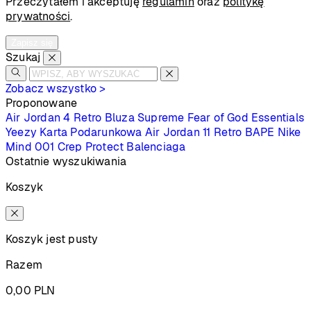
Przeczytałem i akceptuję
regulamin
oraz
politykę
prywatności
.
Zapisz się
Szukaj
Zobacz wszystko >
Proponowane
Air Jordan 4 Retro
Bluza Supreme
Fear of God Essentials
Yeezy
Karta Podarunkowa
Air Jordan 11 Retro
BAPE
Nike
Mind 001
Crep Protect
Balenciaga
Ostatnie wyszukiwania
Koszyk
Koszyk jest pusty
Razem
0,00
PLN