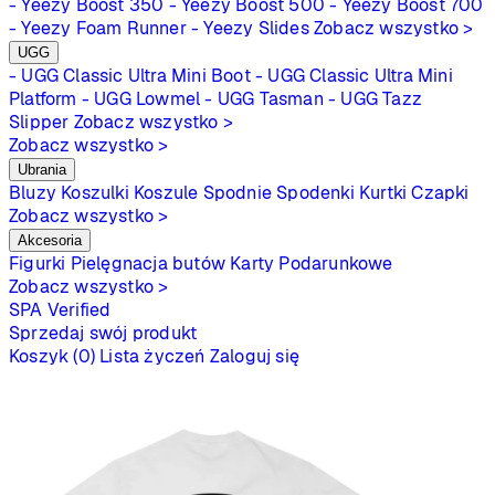
- Yeezy Boost 350
- Yeezy Boost 500
- Yeezy Boost 700
- Yeezy Foam Runner
- Yeezy Slides
Zobacz wszystko >
UGG
- UGG Classic Ultra Mini Boot
- UGG Classic Ultra Mini
Platform
- UGG Lowmel
- UGG Tasman
- UGG Tazz
Slipper
Zobacz wszystko >
Zobacz wszystko >
Ubrania
Bluzy
Koszulki
Koszule
Spodnie
Spodenki
Kurtki
Czapki
Zobacz wszystko >
Akcesoria
Figurki
Pielęgnacja butów
Karty Podarunkowe
Zobacz wszystko >
SPA
Verified
Sprzedaj swój produkt
Koszyk (0)
Lista życzeń
Zaloguj się