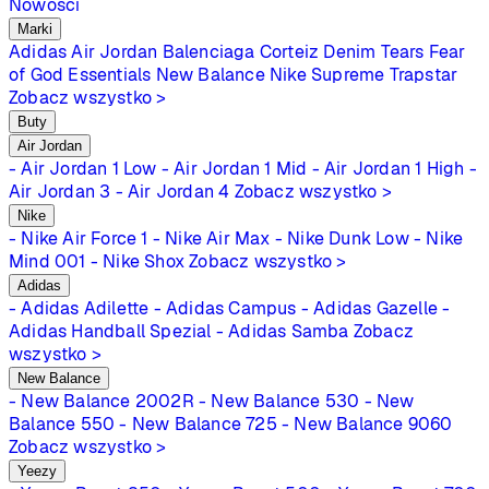
Nowości
Marki
Adidas
Air Jordan
Balenciaga
Corteiz
Denim Tears
Fear
of God Essentials
New Balance
Nike
Supreme
Trapstar
Zobacz wszystko >
Buty
Air Jordan
- Air Jordan 1 Low
- Air Jordan 1 Mid
- Air Jordan 1 High
-
Air Jordan 3
- Air Jordan 4
Zobacz wszystko >
Nike
- Nike Air Force 1
- Nike Air Max
- Nike Dunk Low
- Nike
Mind 001
- Nike Shox
Zobacz wszystko >
Adidas
- Adidas Adilette
- Adidas Campus
- Adidas Gazelle
-
Adidas Handball Spezial
- Adidas Samba
Zobacz
wszystko >
New Balance
- New Balance 2002R
- New Balance 530
- New
Balance 550
- New Balance 725
- New Balance 9060
Zobacz wszystko >
Yeezy