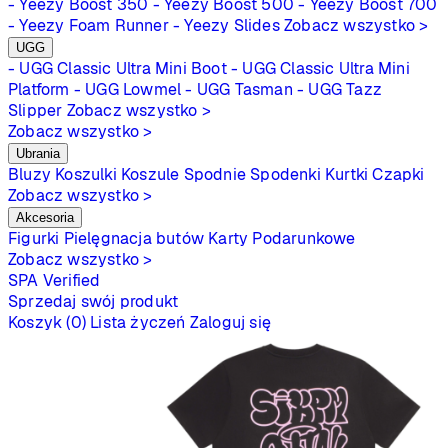
- Yeezy Boost 350
- Yeezy Boost 500
- Yeezy Boost 700
- Yeezy Foam Runner
- Yeezy Slides
Zobacz wszystko >
UGG
- UGG Classic Ultra Mini Boot
- UGG Classic Ultra Mini
Platform
- UGG Lowmel
- UGG Tasman
- UGG Tazz
Slipper
Zobacz wszystko >
Zobacz wszystko >
Ubrania
Bluzy
Koszulki
Koszule
Spodnie
Spodenki
Kurtki
Czapki
Zobacz wszystko >
Akcesoria
Figurki
Pielęgnacja butów
Karty Podarunkowe
Zobacz wszystko >
SPA
Verified
Sprzedaj swój produkt
Koszyk (0)
Lista życzeń
Zaloguj się