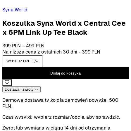
Syna World
Koszulka Syna World x Central Cee
x 6PM Link Up Tee Black
Zakres
399
PLN
–
499
PLN
cen:
Najniższa cena z ostatnich 30 dni -
399
PLN
od
399 PLN
do
Dodaj do koszyka
499 PLN
Dostawa i zwroty
Darmowa dostawa tylko dla zamówień powyżej 500
PLN.
Czas wysyłki:
wybierz rozmiar/opcje, aby sprawdzić.
Zwrot lub wymiana w ciągu 14 dni od otrzymania