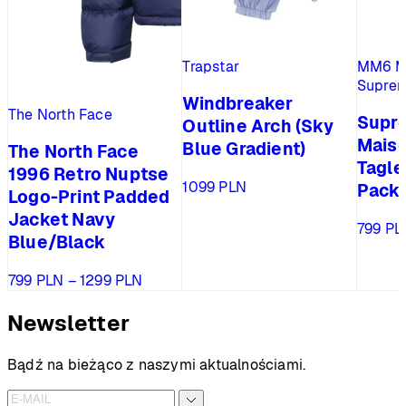
Trapstar
MM6 Ma
Supre
Windbreaker
The North Face
Supr
Outline Arch (Sky
Maiso
Blue Gradient)
The North Face
Tagle
1996 Retro Nuptse
1099
PLN
Pack)
Logo-Print Padded
Jacket Navy
799
PL
Blue/Black
Zakres
799
PLN
–
1299
PLN
cen:
od
Newsletter
799 PLN
do
Bądź na bieżąco z naszymi aktualnościami.
1299 PLN