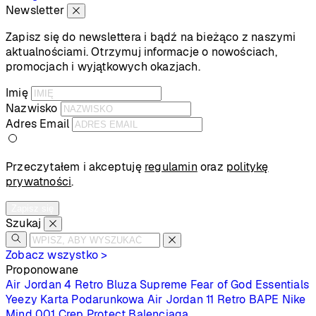
Newsletter
Zapisz się do newslettera i bądź na bieżąco z naszymi
aktualnościami. Otrzymuj informacje o nowościach,
promocjach i wyjątkowych okazjach.
Imię
Nazwisko
Adres Email
Przeczytałem i akceptuję
regulamin
oraz
politykę
prywatności
.
Zapisz się
Szukaj
Zobacz wszystko >
Proponowane
Air Jordan 4 Retro
Bluza Supreme
Fear of God Essentials
Yeezy
Karta Podarunkowa
Air Jordan 11 Retro
BAPE
Nike
Mind 001
Crep Protect
Balenciaga