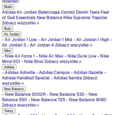
Nowości
Marki
Adidas
Air Jordan
Balenciaga
Corteiz
Denim Tears
Fear
of God Essentials
New Balance
Nike
Supreme
Trapstar
Zobacz wszystko >
Buty
Air Jordan
- Air Jordan 1 Low
- Air Jordan 1 Mid
- Air Jordan 1 High
-
Air Jordan 3
- Air Jordan 4
Zobacz wszystko >
Nike
- Nike Air Force 1
- Nike Air Max
- Nike Dunk Low
- Nike
Mind 001
- Nike Shox
Zobacz wszystko >
Adidas
- Adidas Adilette
- Adidas Campus
- Adidas Gazelle
-
Adidas Handball Spezial
- Adidas Samba
Zobacz
wszystko >
New Balance
- New Balance 2002R
- New Balance 530
- New
Balance 550
- New Balance 725
- New Balance 9060
Zobacz wszystko >
Yeezy