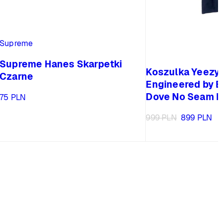
Supreme
Supreme Hanes Skarpetki
Koszulka Yeezy
Czarne
Engineered by 
Dove No Seam B
75
PLN
Pierwotna
Ak
999
PLN
899
PLN
cena
ce
wynosiła:
wy
999 PLN.
89