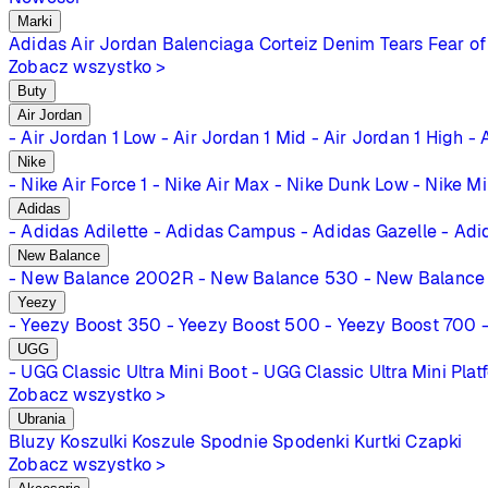
Marki
Adidas
Air Jordan
Balenciaga
Corteiz
Denim Tears
Fear of
Zobacz wszystko >
Buty
Air Jordan
- Air Jordan 1 Low
- Air Jordan 1 Mid
- Air Jordan 1 High
- 
Nike
- Nike Air Force 1
- Nike Air Max
- Nike Dunk Low
- Nike M
Adidas
- Adidas Adilette
- Adidas Campus
- Adidas Gazelle
- Adi
New Balance
- New Balance 2002R
- New Balance 530
- New Balance
Yeezy
- Yeezy Boost 350
- Yeezy Boost 500
- Yeezy Boost 700
UGG
- UGG Classic Ultra Mini Boot
- UGG Classic Ultra Mini Plat
Zobacz wszystko >
Ubrania
Bluzy
Koszulki
Koszule
Spodnie
Spodenki
Kurtki
Czapki
Zobacz wszystko >