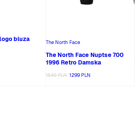
 logo bluza
The North Face
The North Face Nuptse 700
1996 Retro Damska
Pierwotna
Aktualna
1549
PLN
1299
PLN
cena
cena
wynosiła:
wynosi:
1549 PLN.
1299 PLN.