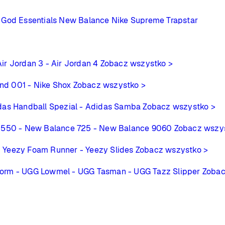
 God Essentials
New Balance
Nike
Supreme
Trapstar
Air Jordan 3
- Air Jordan 4
Zobacz wszystko >
ind 001
- Nike Shox
Zobacz wszystko >
das Handball Spezial
- Adidas Samba
Zobacz wszystko >
 550
- New Balance 725
- New Balance 9060
Zobacz wszy
- Yeezy Foam Runner
- Yeezy Slides
Zobacz wszystko >
form
- UGG Lowmel
- UGG Tasman
- UGG Tazz Slipper
Zobac