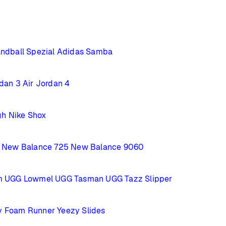
ndball Spezial
Adidas Samba
rdan 3
Air Jordan 4
gh
Nike Shox
New Balance 725
New Balance 9060
m
UGG Lowmel
UGG Tasman
UGG Tazz Slipper
y Foam Runner
Yeezy Slides