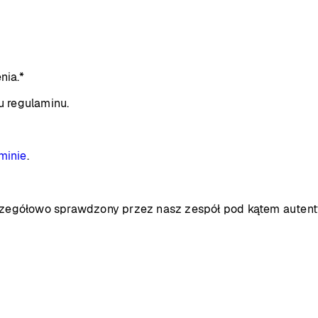
nia.*
u regulaminu.
minie
.
zczegółowo sprawdzony przez nasz zespół pod kątem autent