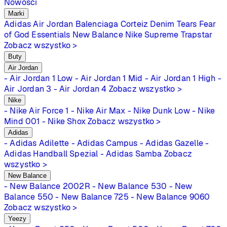
Nowości
Marki
Adidas
Air Jordan
Balenciaga
Corteiz
Denim Tears
Fear
of God Essentials
New Balance
Nike
Supreme
Trapstar
Zobacz wszystko >
Buty
Air Jordan
- Air Jordan 1 Low
- Air Jordan 1 Mid
- Air Jordan 1 High
-
Air Jordan 3
- Air Jordan 4
Zobacz wszystko >
Nike
- Nike Air Force 1
- Nike Air Max
- Nike Dunk Low
- Nike
Mind 001
- Nike Shox
Zobacz wszystko >
Adidas
- Adidas Adilette
- Adidas Campus
- Adidas Gazelle
-
Adidas Handball Spezial
- Adidas Samba
Zobacz
wszystko >
New Balance
- New Balance 2002R
- New Balance 530
- New
Balance 550
- New Balance 725
- New Balance 9060
Zobacz wszystko >
Yeezy