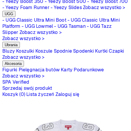
- Yeezy Boost 350
- Yeezy Boost 500
- Yeezy Boost 700
- Yeezy Foam Runner
- Yeezy Slides
Zobacz wszystko >
UGG
- UGG Classic Ultra Mini Boot
- UGG Classic Ultra Mini
Platform
- UGG Lowmel
- UGG Tasman
- UGG Tazz
Slipper
Zobacz wszystko >
Zobacz wszystko >
Ubrania
Bluzy
Koszulki
Koszule
Spodnie
Spodenki
Kurtki
Czapki
Zobacz wszystko >
Akcesoria
Figurki
Pielęgnacja butów
Karty Podarunkowe
Zobacz wszystko >
SPA
Verified
Sprzedaj swój produkt
Koszyk (0)
Lista życzeń
Zaloguj się