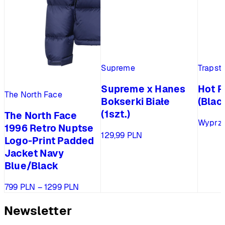
Supreme
Trapst
Supreme x Hanes
Hot R
The North Face
Bokserki Białe
(Blac
(1szt.)
The North Face
Wyprz
1996 Retro Nuptse
129,99
PLN
Logo-Print Padded
Jacket Navy
Blue/Black
Zakres
799
PLN
–
1299
PLN
cen:
od
Newsletter
799 PLN