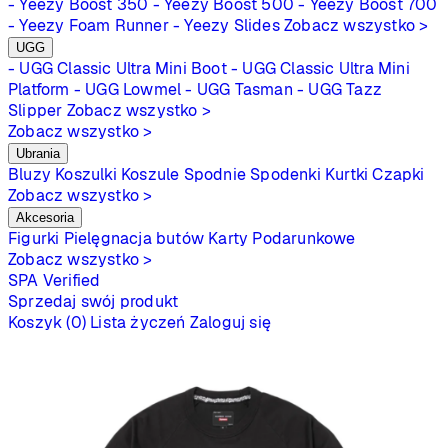
- Yeezy Boost 350
- Yeezy Boost 500
- Yeezy Boost 700
- Yeezy Foam Runner
- Yeezy Slides
Zobacz wszystko >
UGG
- UGG Classic Ultra Mini Boot
- UGG Classic Ultra Mini
Platform
- UGG Lowmel
- UGG Tasman
- UGG Tazz
Slipper
Zobacz wszystko >
Zobacz wszystko >
Ubrania
Bluzy
Koszulki
Koszule
Spodnie
Spodenki
Kurtki
Czapki
Zobacz wszystko >
Akcesoria
Figurki
Pielęgnacja butów
Karty Podarunkowe
Zobacz wszystko >
SPA
Verified
Sprzedaj swój produkt
Koszyk (0)
Lista życzeń
Zaloguj się