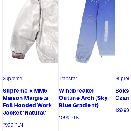
Supreme
Trapstar
Supre
Supreme x MM6
Windbreaker
Bokse
Maison Margiela
Outline Arch (Sky
Czar
Foil Hooded Work
Blue Gradient)
129,99
Jacket 'Natural'
1099
PLN
7999
PLN