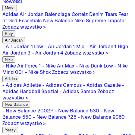
Nowości
Marki
Adidas
Air Jordan
Balenciaga
Corteiz
Denim Tears
Fear
of God Essentials
New Balance
Nike
Supreme
Trapstar
Zobacz wszystko >
Buty
Air Jordan
- Air Jordan 1 Low
- Air Jordan 1 Mid
- Air Jordan 1 High
-
Air Jordan 3
- Air Jordan 4
Zobacz wszystko >
Nike
- Nike Air Force 1
- Nike Air Max
- Nike Dunk Low
- Nike
Mind 001
- Nike Shox
Zobacz wszystko >
Adidas
- Adidas Adilette
- Adidas Campus
- Adidas Gazelle
-
Adidas Handball Spezial
- Adidas Samba
Zobacz
wszystko >
New Balance
- New Balance 2002R
- New Balance 530
- New
Balance 550
- New Balance 725
- New Balance 9060
Zobacz wszystko >
Yeezy