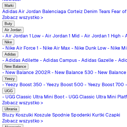
Marki
Adidas
Air Jordan
Balenciaga
Corteiz
Denim Tears
Fear of
Zobacz wszystko >
Buty
Air Jordan
- Air Jordan 1 Low
- Air Jordan 1 Mid
- Air Jordan 1 High
- 
Nike
- Nike Air Force 1
- Nike Air Max
- Nike Dunk Low
- Nike M
Adidas
- Adidas Adilette
- Adidas Campus
- Adidas Gazelle
- Adi
New Balance
- New Balance 2002R
- New Balance 530
- New Balance
Yeezy
- Yeezy Boost 350
- Yeezy Boost 500
- Yeezy Boost 700
UGG
- UGG Classic Ultra Mini Boot
- UGG Classic Ultra Mini Plat
Zobacz wszystko >
Ubrania
Bluzy
Koszulki
Koszule
Spodnie
Spodenki
Kurtki
Czapki
Zobacz wszystko >