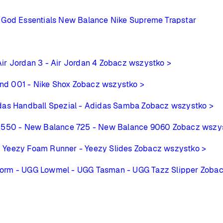
 God Essentials
New Balance
Nike
Supreme
Trapstar
Air Jordan 3
- Air Jordan 4
Zobacz wszystko >
ind 001
- Nike Shox
Zobacz wszystko >
das Handball Spezial
- Adidas Samba
Zobacz wszystko >
 550
- New Balance 725
- New Balance 9060
Zobacz wszy
- Yeezy Foam Runner
- Yeezy Slides
Zobacz wszystko >
form
- UGG Lowmel
- UGG Tasman
- UGG Tazz Slipper
Zobac