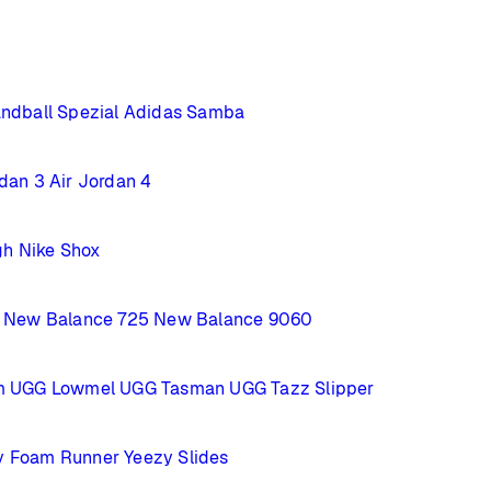
ndball Spezial
Adidas Samba
rdan 3
Air Jordan 4
gh
Nike Shox
New Balance 725
New Balance 9060
m
UGG Lowmel
UGG Tasman
UGG Tazz Slipper
y Foam Runner
Yeezy Slides