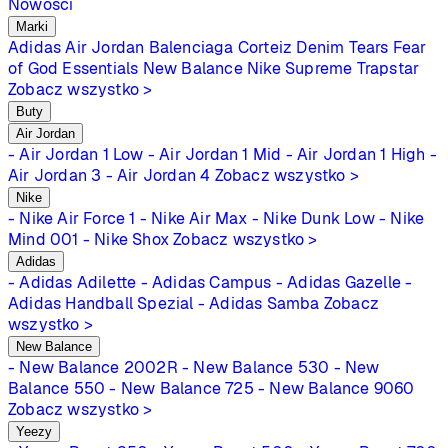
Nowości
Marki
Adidas
Air Jordan
Balenciaga
Corteiz
Denim Tears
Fear
of God Essentials
New Balance
Nike
Supreme
Trapstar
Zobacz wszystko >
Buty
Air Jordan
- Air Jordan 1 Low
- Air Jordan 1 Mid
- Air Jordan 1 High
-
Air Jordan 3
- Air Jordan 4
Zobacz wszystko >
Nike
- Nike Air Force 1
- Nike Air Max
- Nike Dunk Low
- Nike
Mind 001
- Nike Shox
Zobacz wszystko >
Adidas
- Adidas Adilette
- Adidas Campus
- Adidas Gazelle
-
Adidas Handball Spezial
- Adidas Samba
Zobacz
wszystko >
New Balance
- New Balance 2002R
- New Balance 530
- New
Balance 550
- New Balance 725
- New Balance 9060
Zobacz wszystko >
Yeezy