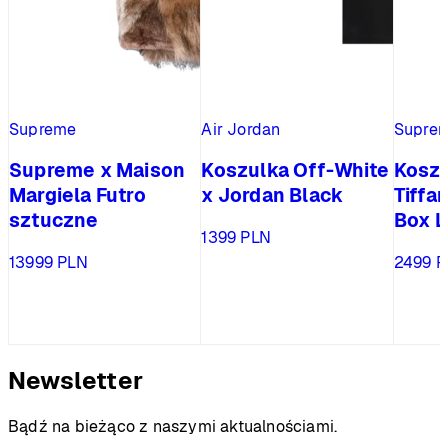
Supreme
Air Jordan
Supre
Supreme x Maison
Koszulka Off-White
Kosz
Margiela Futro
x Jordan Black
Tiffa
sztuczne
Box L
1399
PLN
13999
PLN
2499
P
Newsletter
Bądź na bieżąco z naszymi aktualnościami.