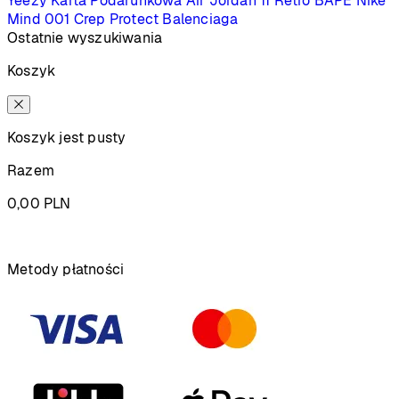
Yeezy
Karta Podarunkowa
Air Jordan 11 Retro
BAPE
Nike
Mind 001
Crep Protect
Balenciaga
Ostatnie wyszukiwania
Koszyk
Koszyk jest pusty
Razem
0,00
PLN
Podsumowanie
Metody płatności