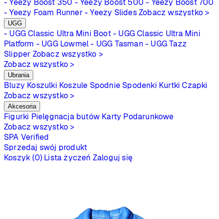
- Yeezy Boost 350
- Yeezy Boost 500
- Yeezy Boost 700
- Yeezy Foam Runner
- Yeezy Slides
Zobacz wszystko >
UGG
- UGG Classic Ultra Mini Boot
- UGG Classic Ultra Mini
Platform
- UGG Lowmel
- UGG Tasman
- UGG Tazz
Slipper
Zobacz wszystko >
Zobacz wszystko >
Ubrania
Bluzy
Koszulki
Koszule
Spodnie
Spodenki
Kurtki
Czapki
Zobacz wszystko >
Akcesoria
Figurki
Pielęgnacja butów
Karty Podarunkowe
Zobacz wszystko >
SPA
Verified
Sprzedaj swój produkt
Koszyk (0)
Lista życzeń
Zaloguj się