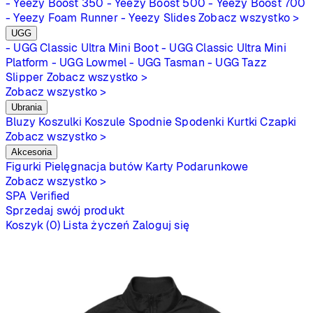
- Yeezy Boost 350
- Yeezy Boost 500
- Yeezy Boost 700
- Yeezy Foam Runner
- Yeezy Slides
Zobacz wszystko >
UGG
- UGG Classic Ultra Mini Boot
- UGG Classic Ultra Mini
Platform
- UGG Lowmel
- UGG Tasman
- UGG Tazz
Slipper
Zobacz wszystko >
Zobacz wszystko >
Ubrania
Bluzy
Koszulki
Koszule
Spodnie
Spodenki
Kurtki
Czapki
Zobacz wszystko >
Akcesoria
Figurki
Pielęgnacja butów
Karty Podarunkowe
Zobacz wszystko >
SPA
Verified
Sprzedaj swój produkt
Koszyk (0)
Lista życzeń
Zaloguj się