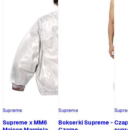
Supreme
Supreme
Supre
Supreme x MM6
Bokserki Supreme -
Czap
Maison Margiela
Czarne
supre