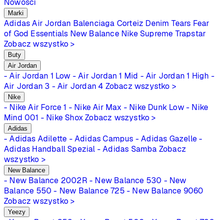
Nowości
Marki
Adidas
Air Jordan
Balenciaga
Corteiz
Denim Tears
Fear
of God Essentials
New Balance
Nike
Supreme
Trapstar
Zobacz wszystko >
Buty
Air Jordan
- Air Jordan 1 Low
- Air Jordan 1 Mid
- Air Jordan 1 High
-
Air Jordan 3
- Air Jordan 4
Zobacz wszystko >
Nike
- Nike Air Force 1
- Nike Air Max
- Nike Dunk Low
- Nike
Mind 001
- Nike Shox
Zobacz wszystko >
Adidas
- Adidas Adilette
- Adidas Campus
- Adidas Gazelle
-
Adidas Handball Spezial
- Adidas Samba
Zobacz
wszystko >
New Balance
- New Balance 2002R
- New Balance 530
- New
Balance 550
- New Balance 725
- New Balance 9060
Zobacz wszystko >
Yeezy