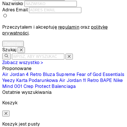
Nazwisko
Adres Email
Przeczytałem i akceptuję
regulamin
oraz
politykę
prywatności
.
Zapisz się
Szukaj
Zobacz wszystko >
Proponowane
Air Jordan 4 Retro
Bluza Supreme
Fear of God Essentials
Yeezy
Karta Podarunkowa
Air Jordan 11 Retro
BAPE
Nike
Mind 001
Crep Protect
Balenciaga
Ostatnie wyszukiwania
Koszyk
Koszyk jest pusty