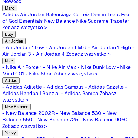
Nowości
Marki
Adidas
Air Jordan
Balenciaga
Corteiz
Denim Tears
Fear
of God Essentials
New Balance
Nike
Supreme
Trapstar
Zobacz wszystko >
Buty
Air Jordan
- Air Jordan 1 Low
- Air Jordan 1 Mid
- Air Jordan 1 High
-
Air Jordan 3
- Air Jordan 4
Zobacz wszystko >
Nike
- Nike Air Force 1
- Nike Air Max
- Nike Dunk Low
- Nike
Mind 001
- Nike Shox
Zobacz wszystko >
Adidas
- Adidas Adilette
- Adidas Campus
- Adidas Gazelle
-
Adidas Handball Spezial
- Adidas Samba
Zobacz
wszystko >
New Balance
- New Balance 2002R
- New Balance 530
- New
Balance 550
- New Balance 725
- New Balance 9060
Zobacz wszystko >
Yeezy