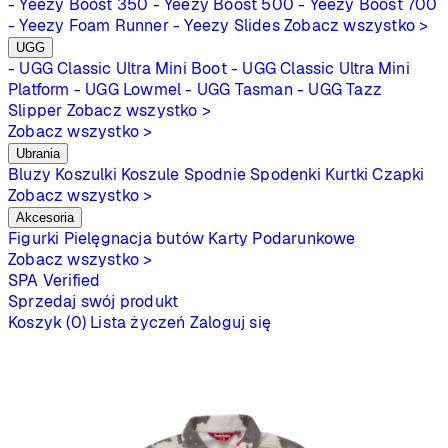
- Yeezy Boost 350
- Yeezy Boost 500
- Yeezy Boost 700
- Yeezy Foam Runner
- Yeezy Slides
Zobacz wszystko >
UGG
- UGG Classic Ultra Mini Boot
- UGG Classic Ultra Mini
Platform
- UGG Lowmel
- UGG Tasman
- UGG Tazz
Slipper
Zobacz wszystko >
Zobacz wszystko >
Ubrania
Bluzy
Koszulki
Koszule
Spodnie
Spodenki
Kurtki
Czapki
Zobacz wszystko >
Akcesoria
Figurki
Pielęgnacja butów
Karty Podarunkowe
Zobacz wszystko >
SPA
Verified
Sprzedaj swój produkt
Koszyk (0)
Lista życzeń
Zaloguj się