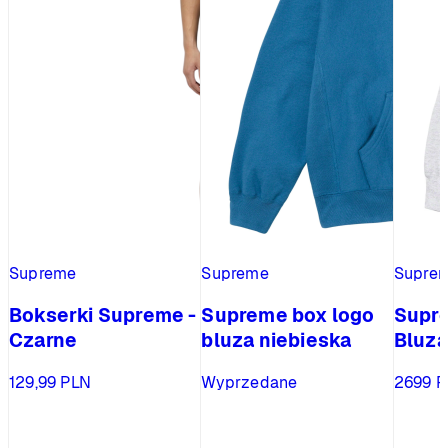
Supreme
Supreme
Supre
Bokserki Supreme -
Supreme box logo
Supr
Czarne
bluza niebieska
Bluza
129,99
PLN
Wyprzedane
2699
P