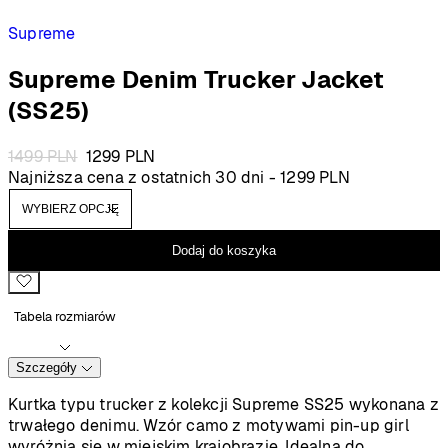
Supreme
Supreme Denim Trucker Jacket
(SS25)
Pierwotna
Aktualna
1499
PLN
1299
PLN
cena
cena
Najniższa cena z ostatnich 30 dni -
1299
PLN
wynosiła:
wynosi:
1499 PLN.
1299 PLN.
Dodaj do koszyka
Tabela rozmiarów
Szczegóły
Kurtka typu trucker z kolekcji Supreme SS25 wykonana z
trwałego denimu. Wzór camo z motywami pin-up girl
wyróżnia się w miejskim krajobrazie. Idealna do