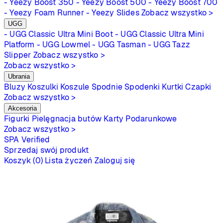
- Yeezy Boost 350
- Yeezy Boost 500
- Yeezy Boost 700
- Yeezy Foam Runner
- Yeezy Slides
Zobacz wszystko >
UGG
- UGG Classic Ultra Mini Boot
- UGG Classic Ultra Mini
Platform
- UGG Lowmel
- UGG Tasman
- UGG Tazz
Slipper
Zobacz wszystko >
Zobacz wszystko >
Ubrania
Bluzy
Koszulki
Koszule
Spodnie
Spodenki
Kurtki
Czapki
Zobacz wszystko >
Akcesoria
Figurki
Pielęgnacja butów
Karty Podarunkowe
Zobacz wszystko >
SPA
Verified
Sprzedaj swój produkt
Koszyk (0)
Lista życzeń
Zaloguj się