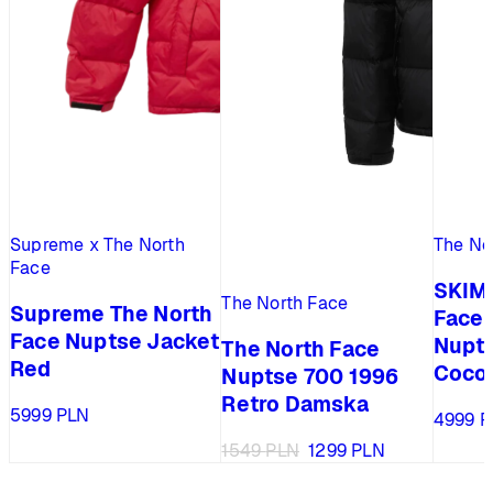
Supreme x The North
The No
Face
SKIMS
The North Face
Supreme The North
Face 
Face Nuptse Jacket
Nupts
The North Face
Red
Coco
Nuptse 700 1996
Retro Damska
5999
PLN
4999
P
Pierwotna
Aktualna
1549
PLN
1299
PLN
cena
cena