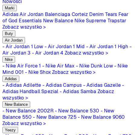
Nowości
Marki
Adidas
Air Jordan
Balenciaga
Corteiz
Denim Tears
Fear
of God Essentials
New Balance
Nike
Supreme
Trapstar
Zobacz wszystko >
Buty
Air Jordan
- Air Jordan 1 Low
- Air Jordan 1 Mid
- Air Jordan 1 High
-
Air Jordan 3
- Air Jordan 4
Zobacz wszystko >
Nike
- Nike Air Force 1
- Nike Air Max
- Nike Dunk Low
- Nike
Mind 001
- Nike Shox
Zobacz wszystko >
Adidas
- Adidas Adilette
- Adidas Campus
- Adidas Gazelle
-
Adidas Handball Spezial
- Adidas Samba
Zobacz
wszystko >
New Balance
- New Balance 2002R
- New Balance 530
- New
Balance 550
- New Balance 725
- New Balance 9060
Zobacz wszystko >
Yeezy