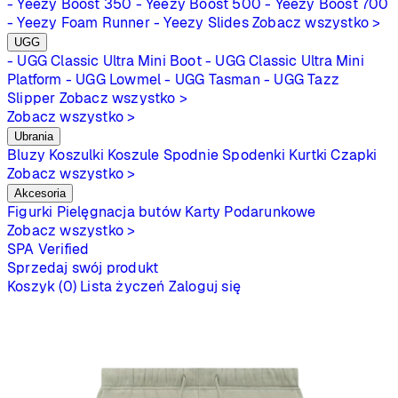
- Yeezy Boost 350
- Yeezy Boost 500
- Yeezy Boost 700
- Yeezy Foam Runner
- Yeezy Slides
Zobacz wszystko >
UGG
- UGG Classic Ultra Mini Boot
- UGG Classic Ultra Mini
Platform
- UGG Lowmel
- UGG Tasman
- UGG Tazz
Slipper
Zobacz wszystko >
Zobacz wszystko >
Ubrania
Bluzy
Koszulki
Koszule
Spodnie
Spodenki
Kurtki
Czapki
Zobacz wszystko >
Akcesoria
Figurki
Pielęgnacja butów
Karty Podarunkowe
Zobacz wszystko >
SPA
Verified
Sprzedaj swój produkt
Koszyk (0)
Lista życzeń
Zaloguj się