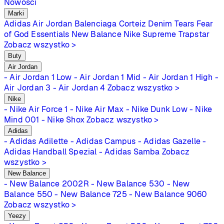
Nowości
Marki
Adidas
Air Jordan
Balenciaga
Corteiz
Denim Tears
Fear
of God Essentials
New Balance
Nike
Supreme
Trapstar
Zobacz wszystko >
Buty
Air Jordan
- Air Jordan 1 Low
- Air Jordan 1 Mid
- Air Jordan 1 High
-
Air Jordan 3
- Air Jordan 4
Zobacz wszystko >
Nike
- Nike Air Force 1
- Nike Air Max
- Nike Dunk Low
- Nike
Mind 001
- Nike Shox
Zobacz wszystko >
Adidas
- Adidas Adilette
- Adidas Campus
- Adidas Gazelle
-
Adidas Handball Spezial
- Adidas Samba
Zobacz
wszystko >
New Balance
- New Balance 2002R
- New Balance 530
- New
Balance 550
- New Balance 725
- New Balance 9060
Zobacz wszystko >
Yeezy