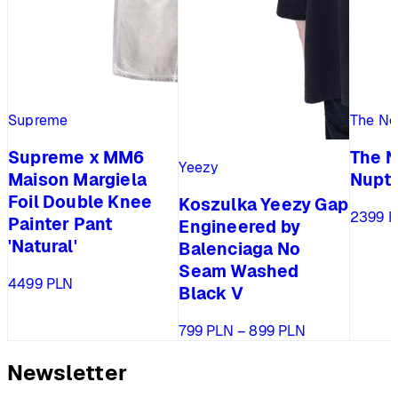
Supreme
The No
Supreme x MM6
The N
Yeezy
Maison Margiela
Nupt
Foil Double Knee
Koszulka Yeezy Gap
2399
P
Painter Pant
Engineered by
'Natural'
Balenciaga No
Seam Washed
4499
PLN
Black V
Zakres
799
PLN
–
899
PLN
cen:
od
Newsletter
799 PLN