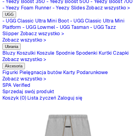
- Yeezy Boost 350
- Yeezy Boost 500
- Yeezy Boost 700
- Yeezy Foam Runner
- Yeezy Slides
Zobacz wszystko >
UGG
- UGG Classic Ultra Mini Boot
- UGG Classic Ultra Mini
Platform
- UGG Lowmel
- UGG Tasman
- UGG Tazz
Slipper
Zobacz wszystko >
Zobacz wszystko >
Ubrania
Bluzy
Koszulki
Koszule
Spodnie
Spodenki
Kurtki
Czapki
Zobacz wszystko >
Akcesoria
Figurki
Pielęgnacja butów
Karty Podarunkowe
Zobacz wszystko >
SPA
Verified
Sprzedaj swój produkt
Koszyk (0)
Lista życzeń
Zaloguj się