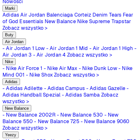
Nowości
Marki
Adidas
Air Jordan
Balenciaga
Corteiz
Denim Tears
Fear
of God Essentials
New Balance
Nike
Supreme
Trapstar
Zobacz wszystko >
Buty
Air Jordan
- Air Jordan 1 Low
- Air Jordan 1 Mid
- Air Jordan 1 High
-
Air Jordan 3
- Air Jordan 4
Zobacz wszystko >
Nike
- Nike Air Force 1
- Nike Air Max
- Nike Dunk Low
- Nike
Mind 001
- Nike Shox
Zobacz wszystko >
Adidas
- Adidas Adilette
- Adidas Campus
- Adidas Gazelle
-
Adidas Handball Spezial
- Adidas Samba
Zobacz
wszystko >
New Balance
- New Balance 2002R
- New Balance 530
- New
Balance 550
- New Balance 725
- New Balance 9060
Zobacz wszystko >
Yeezy