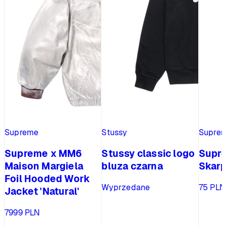
Supreme
Stussy
Supre
Supreme x MM6
Stussy classic logo
Supr
Maison Margiela
bluza czarna
Skarp
Foil Hooded Work
Wyprzedane
75
PLN
Jacket 'Natural'
7999
PLN