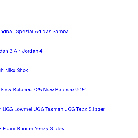
ndball Spezial
Adidas Samba
rdan 3
Air Jordan 4
gh
Nike Shox
New Balance 725
New Balance 9060
m
UGG Lowmel
UGG Tasman
UGG Tazz Slipper
y Foam Runner
Yeezy Slides