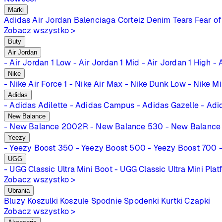
Marki
Adidas
Air Jordan
Balenciaga
Corteiz
Denim Tears
Fear of
Zobacz wszystko >
Buty
Air Jordan
- Air Jordan 1 Low
- Air Jordan 1 Mid
- Air Jordan 1 High
- 
Nike
- Nike Air Force 1
- Nike Air Max
- Nike Dunk Low
- Nike M
Adidas
- Adidas Adilette
- Adidas Campus
- Adidas Gazelle
- Adi
New Balance
- New Balance 2002R
- New Balance 530
- New Balance
Yeezy
- Yeezy Boost 350
- Yeezy Boost 500
- Yeezy Boost 700
UGG
- UGG Classic Ultra Mini Boot
- UGG Classic Ultra Mini Plat
Zobacz wszystko >
Ubrania
Bluzy
Koszulki
Koszule
Spodnie
Spodenki
Kurtki
Czapki
Zobacz wszystko >