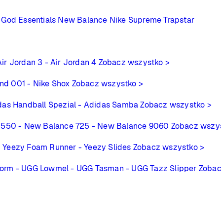
 God Essentials
New Balance
Nike
Supreme
Trapstar
Air Jordan 3
- Air Jordan 4
Zobacz wszystko >
ind 001
- Nike Shox
Zobacz wszystko >
das Handball Spezial
- Adidas Samba
Zobacz wszystko >
 550
- New Balance 725
- New Balance 9060
Zobacz wszy
- Yeezy Foam Runner
- Yeezy Slides
Zobacz wszystko >
form
- UGG Lowmel
- UGG Tasman
- UGG Tazz Slipper
Zobac